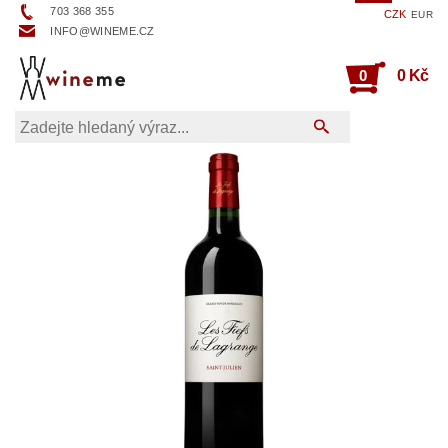
703 368 355
CZK
EUR
INFO@WINEME.CZ
0
0 Kč