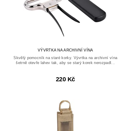
VÝVRTKA NA ARCHIVNÍ VÍNA
Skvělý pomocník na staré korky. Vývrtka na archivní vína
šetrně otevře lahev tak, aby se starý korek nerozpadl...
220 Kč