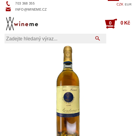
703 368 355
CZK
EUR
INFO@WINEME.CZ
0
0 Kč