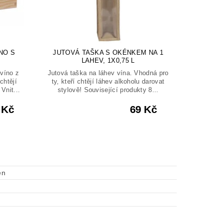
NO S
JUTOVÁ TAŠKA S OKÉNKEM NA 1
LAHEV, 1X0,75 L
víno z
Jutová taška na láhev vína. Vhodná pro
chtějí
ty, kteří chtějí láhev alkoholu darovat
Vnit...
stylově! Související produkty 8...
 Kč
69 Kč
en