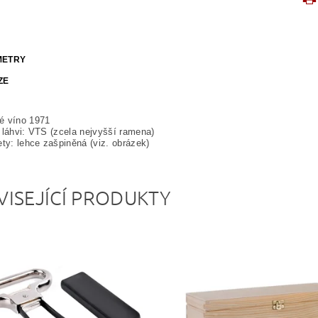
METRY
ZE
é víno 1971
 láhvi: VTS (zcela nejvyšší ramena)
ety: lehce zašpiněná (viz. obrázek)
VISEJÍCÍ PRODUKTY