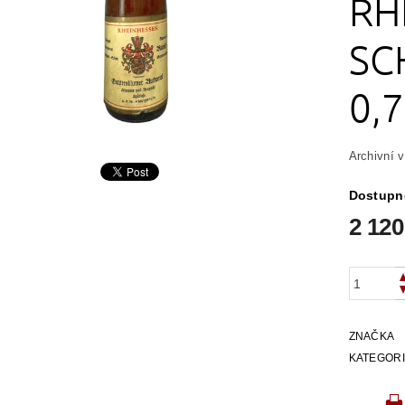
RH
SC
0,
Archivní 
Dostupn
2 120
ZNAČKA
KATEGOR