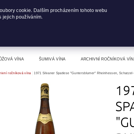
oubory cookie. Dalším procházením tohoto webu
s jejich používáním.
ŮŽOVÁ VÍNA
ŠUMIVÁ VÍNA
ARCHIVNÍ ROČNÍKOVÁ VÍN
hivní ročníková vína
1971 Silvaner Spatlese "Guntersblumer" Rheinhessen, Schatzel-
19
SP
"G