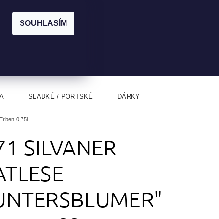
|
CZK
PŘIHLÁŠENÍ
REGISTRACE
EUR
SOUHLASÍM
0
0 Kč
A
SLADKÉ / PORTSKÉ
DÁRKY
Erben 0,75l
71 SILVANER
ATLESE
UNTERSBLUMER"