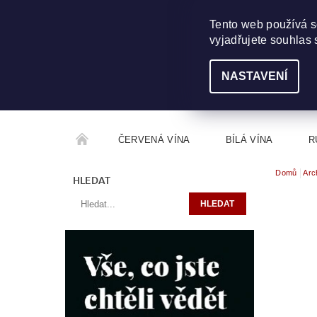
703 368 355
INFO@WINEME.CZ
Tento web používá s
vyjadřujete souhlas 
NASTAVENÍ
ČERVENÁ VÍNA
BÍLÁ VÍNA
R
Domů
Arc
ROČNÍKOVÝ ALKOHOL
ROZCESTNÍK VÍN
HLEDAT