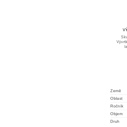
V
Skv
Vývrtk
l
Země
Oblast
Ročník
Objem
Druh