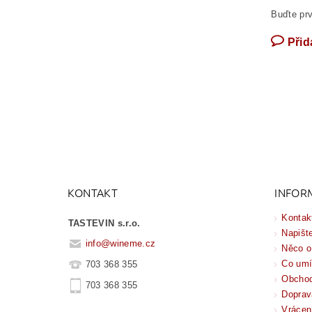
Buďte prv
Přid
KONTAKT
INFOR
Kontak
TASTEVIN s.r.o.
Napišt
info
@
wineme.cz
Něco o
Co um
703 368 355
Obchod
703 368 355
Doprav
Vrácen