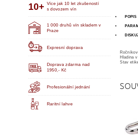
Více jak 10 let zkušeností
s dovozem vín
POPIS
1 000 druhů vín skladem v
PARA
Praze
DISKU
Expresní doprava
Ročníkov
Hladina v
Stav etik
Doprava zdarma nad
1950,- Kč
SOU
Profesionální jednání
Raritní lahve