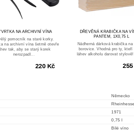
ÝVRTKA NA ARCHIVNÍ VÍNA
DŘEVĚNÁ KRABIČKA NA VÍ
PANTEM, 1X0,75 L
ělý pomocník na staré korky.
Nádherná dárková krabička na 
a na archivní vína šetrně otevře
borovice. Vhodná pro ty, kteří 
ahev tak, aby se starý korek
láhev alkoholu darovat stylově! 
nerozpadl...
255
220 Kč
Německo
Rheinhess
1971
0,75 l
Bílé víno