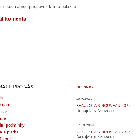
ní, kdo napíše příspěvek k této položce.
at komentář
MACE PRO VÁS
NOVINKY
ty
25.9.2025
e nám
BEAUJOLAIS NOUVEAU 2025
Beaujolais Nouveau =...
 nás
íme
ní podmínky
17.10.2024
BEAUJOLAIS NOUVEAU 2024
a a platba
Beaujolais Nouveau =...
í zboží