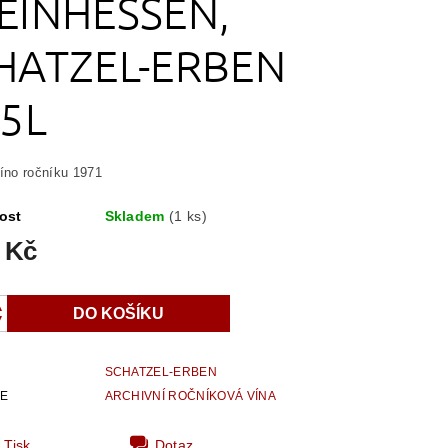
EINHESSEN,
HATZEL-ERBEN
75L
víno ročníku 1971
ost
Skladem
(1 ks)
 Kč
SCHATZEL-ERBEN
IE
ARCHIVNÍ ROČNÍKOVÁ VÍNA
Tisk
Dotaz