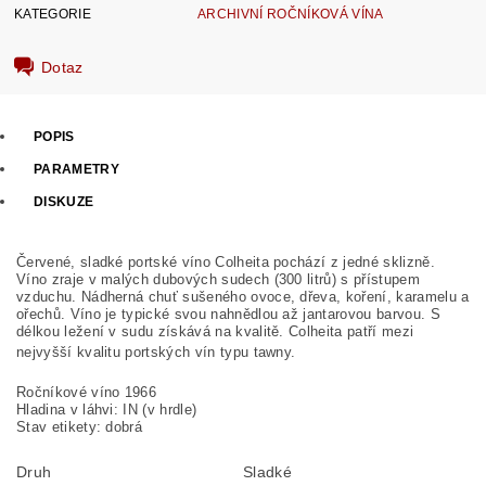
KATEGORIE
ARCHIVNÍ ROČNÍKOVÁ VÍNA
Dotaz
POPIS
PARAMETRY
DISKUZE
Červené, sladké portské víno Colheita pochází z jedné sklizně.
Víno zraje v malých dubových sudech (300 litrů) s přístupem
vzduchu. Nádherná chuť sušeného ovoce, dřeva, koření, karamelu a
ořechů. Víno je typické svou nahnědlou až jantarovou barvou. S
délkou ležení v sudu získává na kvalitě. Colheita patří mezi
nejvyšší kvalitu portských vín typu tawny.
Ročníkové víno 1966
Hladina v láhvi: IN (v hrdle)
Stav etikety: dobrá
Druh
Sladké