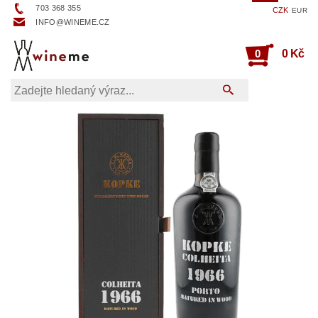
703 368 355
CZK
EUR
INFO@WINEME.CZ
0
0 Kč