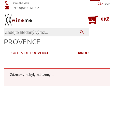
703 368 355
CZK
EUR
INFO@WINEME.CZ
0
0 Kč
PROVENCE
COTES DE PROVENCE
BANDOL
Záznamy nebyly nalezeny...