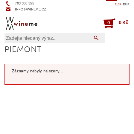
703 368 355
CZK
EUR
INFO@WINEME.CZ
0
0 Kč
PIEMONT
Záznamy nebyly nalezeny...