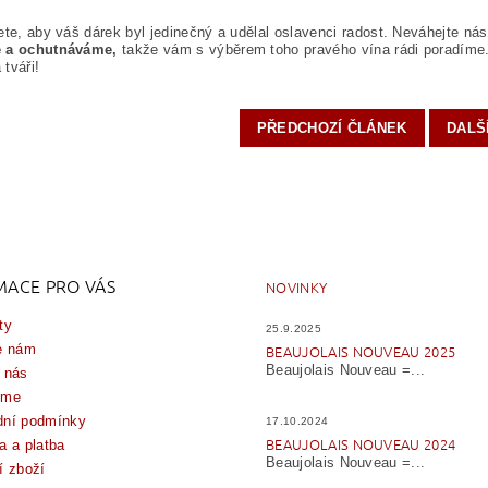
ete, aby váš dárek byl jedinečný a udělal oslavenci radost. Neváhejte ná
e a ochutnáváme,
takže vám s výběrem toho pravého vína rádi poradíme
tváři!
PŘEDCHOZÍ ČLÁNEK
DALŠ
MACE PRO VÁS
NOVINKY
ty
25.9.2025
e nám
BEAUJOLAIS NOUVEAU 2025
Beaujolais Nouveau =...
 nás
íme
ní podmínky
17.10.2024
BEAUJOLAIS NOUVEAU 2024
a a platba
Beaujolais Nouveau =...
í zboží