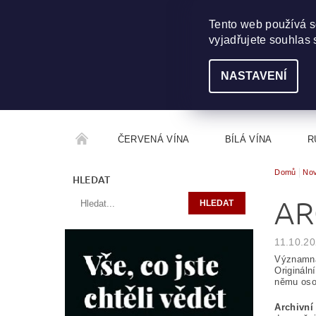
703 368 355
INFO@WINEME.CZ
Tento web používá s
vyjadřujete souhlas 
NASTAVENÍ
ČERVENÁ VÍNA
BÍLÁ VÍNA
R
Domů
Nov
ROČNÍKOVÝ ALKOHOL
ROZCESTNÍK VÍN
HLEDAT
AR
11.10.2
Významná 
Origináln
němu osob
Archivní 