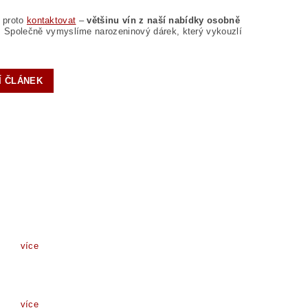
s proto
kontaktovat
–
většinu vín z naší nabídky osobně
. Společně vymyslíme narozeninový dárek, který vykouzlí
Í ČLÁNEK
více
více