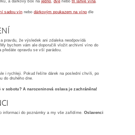
orku, a dárkový box na
jedno
,
dvě
nebo
tři láhve vína
.
ní sadou vín
nebo
dárkovým poukazem na víno
dle
ENÍ
 za pravdu, že výsledek ani zdaleka neodpovídá
 My bychom vám ale doporučili vložit archivní víno do
 a předáte opravdu se vší parádou.
e i rychleji. Pokud řešíte dárek na poslední chvíli, po
hu do druhého dne.
ké v sobotu? A narozeninová oslava je zachráněna!
CI
uto informaci do poznámky a my vše zařídíme.
Oslavenci