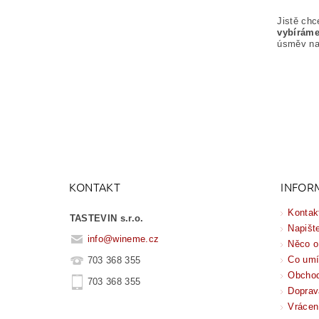
Jistě chc
vybírám
úsměv na 
KONTAKT
INFOR
Kontak
TASTEVIN s.r.o.
Napišt
info
@
wineme.cz
Něco o
Co um
703 368 355
Obchod
703 368 355
Doprav
Vrácen