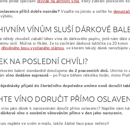
eme přidat speciální
otvírák na archivní vína
, který zabrání poškození k
oslavence příliš dobře neznáte?
Vsaďte na jistotu a oslňte ho
degustač
 výběru.
HIVNÍM VÍNŮM SLUŠÍ DÁRKOVÉ BAL
e někdy zkoušeli zabalit láhev vína do dárkového papíru, jistě nám dáte
ému úsilí. Možná si říkáte, že to zachrání dárková taštička za 20 korun.
o
dřevěného boxu vystlaného slámou
, ve kterém tekutý dárek nerozbijete
K NA POSLEDNÍ CHVÍLI?
árkovém balení standardně doručujeme
do 2 pracovních dnů.
Umíme to al
vám
víno dodáme expresně
– po Praze během několika hodin, mimo Pra
 objednávky přijaté do čtvrtečního dopoledne umíme nově doručit ta
HTE VÍNO DORUČIT PŘÍMO OSLAVEN
i víno jako dárek k narozeninám doručit přímo oslavenci? Napište nám t
dárkové víno s osobním věnováním přímo v den jeho narozenin.
turu najdete ve svém e-mailu, takže žádné faux-paux nehrozí!