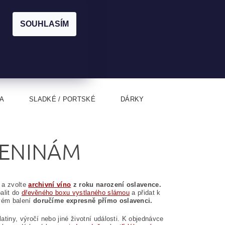
|
CZK
PŘIHLÁŠENÍ
REGISTRACE
EUR
SOUHLASÍM
0
0 Kč
A
SLADKÉ / PORTSKÉ
DÁRKY
ZENINÁM
 a zvolte
archivní víno
z roku narození oslavence.
alit do
dřevěného boxu vystlaného slámou
a přidat k
ovém balení
doručíme expresně přímo oslavenci.
atiny, výročí nebo jiné životní události. K objednávce