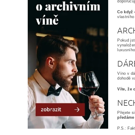
doporučuj
Co když 
vlastního
ARC
Pokud jst
vynaložen
luxusníh
DÁRE
Víno v d
dohodě 
Víte, že
NEC
Přejete s
předáme 
P.S.: Fak