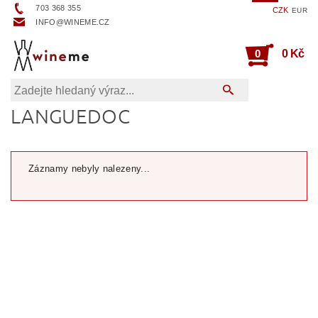
703 368 355
CZK
EUR
INFO@WINEME.CZ
0
0 Kč
LANGUEDOC
Záznamy nebyly nalezeny...