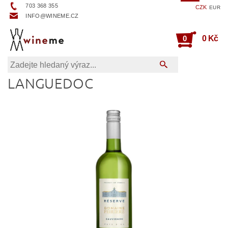
703 368 355
CZK
EUR
INFO@WINEME.CZ
0
0 Kč
LANGUEDOC