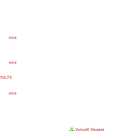
více
více
ZNEJTE
více
Vytvořil Shoptet