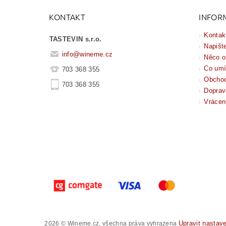
KONTAKT
INFOR
Kontak
TASTEVIN s.r.o.
Napišt
info
@
wineme.cz
Něco o
Co um
703 368 355
Obchod
703 368 355
Doprav
Vrácen
Upravit nastav
2026 © Wineme.cz, všechna práva vyhrazena