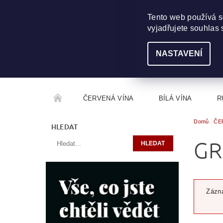
703 368 355
INFO@WINEME.CZ
Tento web používá s
vyjadřujete souhlas 
NASTAVENÍ
ČERVENÁ VÍNA
BÍLÁ VÍNA
R
Domů
ČE
ROČNÍKOVÝ ALKOHOL
ROZCESTNÍK VÍN
HLEDAT
GR
Zázna