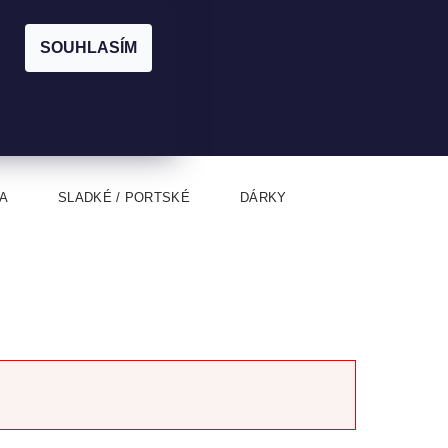
|
CZK
PŘIHLÁŠENÍ
REGISTRACE
EUR
SOUHLASÍM
0
0 Kč
A
SLADKÉ / PORTSKÉ
DÁRKY