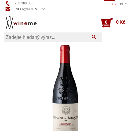
703 368 355
CZK
EUR
INFO@WINEME.CZ
0
0 Kč