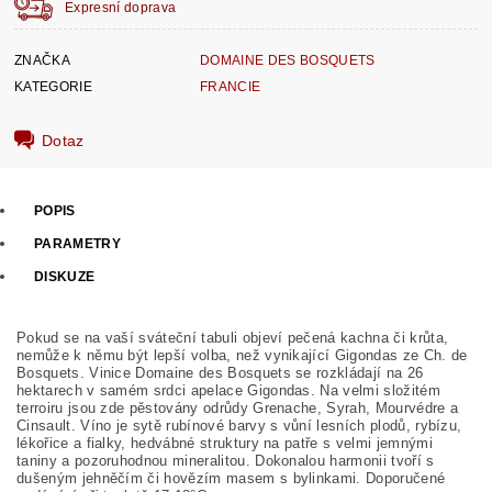
Expresní doprava
ZNAČKA
DOMAINE DES BOSQUETS
KATEGORIE
FRANCIE
Dotaz
POPIS
PARAMETRY
DISKUZE
Pokud se na vaší sváteční tabuli objeví pečená kachna či krůta,
nemůže k němu být lepší volba, než vynikající Gigondas ze Ch. de
Bosquets. Vinice Domaine des Bosquets se rozkládají na 26
hektarech v samém srdci apelace Gigondas. Na velmi složitém
terroiru jsou zde pěstovány odrůdy Grenache, Syrah, Mourvédre a
Cinsault. Víno je sytě rubínové barvy s vůní lesních plodů, rybízu,
lékořice a fialky, hedvábné struktury na patře s velmi jemnými
taniny a pozoruhodnou mineralitou. Dokonalou harmonii tvoří s
dušeným jehněčím či hovězím masem s bylinkami. Doporučené