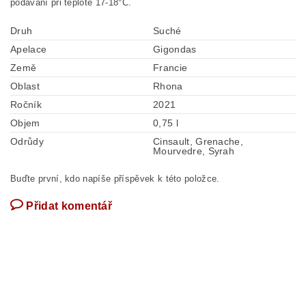
podávání při teplotě 17-18°C.
Druh
Suché
Apelace
Gigondas
Země
Francie
Oblast
Rhona
Ročník
2021
Objem
0,75 l
Odrůdy
Cinsault, Grenache,
Mourvedre, Syrah
Buďte první, kdo napíše příspěvek k této položce.
Přidat komentář