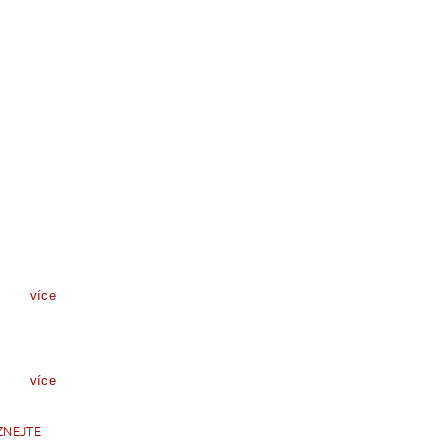
více
více
ZNEJTE