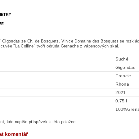
METRY
ZE
í Gigondas ze Ch. de Bosquets. Vinice Domaine des Bosquets se rozklád
cuvée "La Colline" tvoří odrůda Grenache z vápencových skal.
Suché
Gigondas
Francie
Rhona
2021
0,75 l
100%Gren
ní, kdo napíše příspěvek k této položce.
at komentář