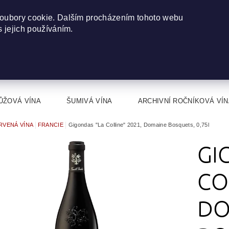
oubory cookie. Dalším procházením tohoto webu
s jejich používáním.
ŮŽOVÁ VÍNA
ŠUMIVÁ VÍNA
ARCHIVNÍ ROČNÍKOVÁ VÍN
RVENÁ VÍNA
FRANCIE
Gigondas "La Colline" 2021, Domaine Bosquets, 0,75l
GI
CO
DO