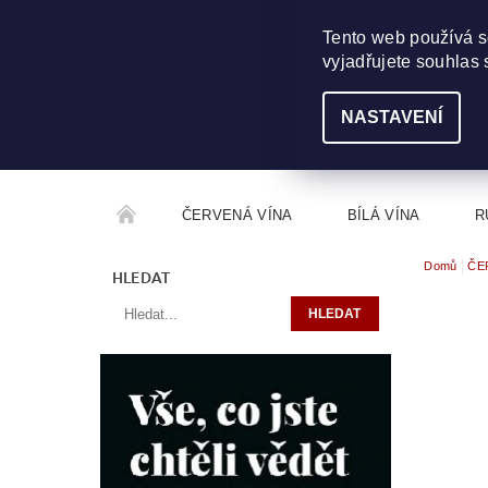
703 368 355
INFO@WINEME.CZ
Tento web používá s
vyjadřujete souhlas 
NASTAVENÍ
ČERVENÁ VÍNA
BÍLÁ VÍNA
R
Domů
ČE
ROČNÍKOVÝ ALKOHOL
ROZCESTNÍK VÍN
HLEDAT