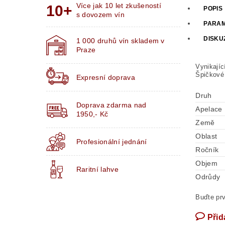
Více jak 10 let zkušeností
POPIS
s dovozem vín
PARA
DISKU
1 000 druhů vín skladem v
Praze
Vynikajíc
Špičkové 
Expresní doprava
Druh
Doprava zdarma nad
Apelace
1950,- Kč
Země
Oblast
Profesionální jednání
Ročník
Objem
Raritní lahve
Odrůdy
Buďte prv
Přid