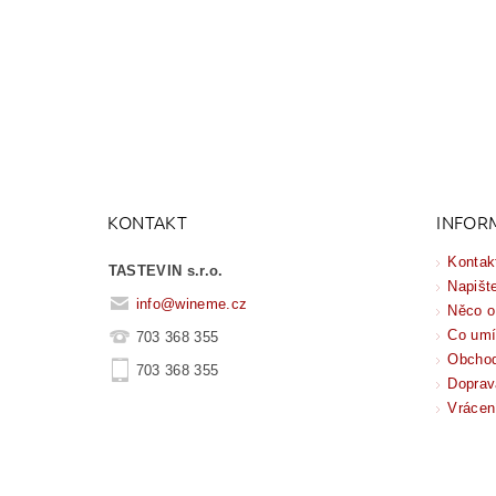
KONTAKT
INFOR
Kontak
TASTEVIN s.r.o.
Napišt
info
@
wineme.cz
Něco o
Co um
703 368 355
Obchod
703 368 355
Doprav
Vrácen