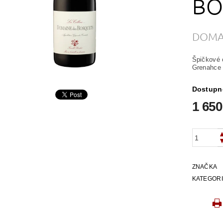
BO
DOMA
Špičkové 
Grenahce 
Dostupn
1 650
ZNAČKA
KATEGOR