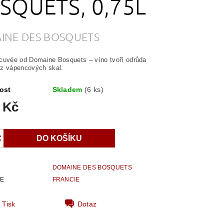
SQUETS, 0,75L
INE DES BOSQUETS
cuvée od Domaine Bosquets – víno tvoří odrůda
z vápencových skal.
ost
Skladem
(6 ks)
 Kč
DOMAINE DES BOSQUETS
IE
FRANCIE
Tisk
Dotaz