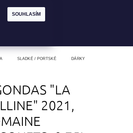
|
CZK
PŘIHLÁŠENÍ
REGISTRACE
EUR
SOUHLASÍM
0
0 Kč
A
SLADKÉ / PORTSKÉ
DÁRKY
GONDAS "LA
LLINE" 2021,
MAINE