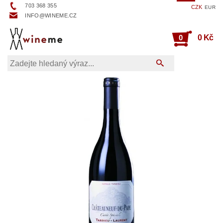
703 368 355
CZK
EUR
INFO@WINEME.CZ
0
0 Kč