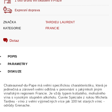
1 000 druhů vín skladem v Praze
Expresní doprava
ZNAČKA
TARDIEU LAURENT
KATEGORIE
FRANCIE
Dotaz
POPIS
PARAMETRY
DISKUZE
Chateauneuf-du-Pape má velmi specifickou charakteristiku, která je
jedinečná a zároveň velmi odlišná v porovnání s jakýmkoli jiným
vinařským regionem Francie. Je vždy typem košatého, mohutného
vína s vysokým stupněm alkoholu. Cuvée Spéciale z rukou Michela
Tardieu - víno z velmi výjimečných více jak 100 let starých vínic -
odrůdy Grenache.