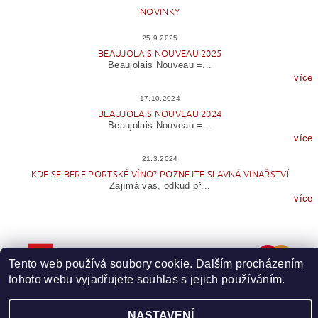
NOVINKY
25.9.2025
BEAUJOLAIS NOUVEAU 2025
Beaujolais Nouveau =...
více
17.10.2024
BEAUJOLAIS NOUVEAU 2024
Beaujolais Nouveau =...
více
21.3.2024
KDE SE BERE PORTSKÉ VÍNO? POZNEJTE SLAVNÁ VINAŘSTVÍ
Zajímá vás, odkud př...
více
Tento web používá soubory cookie. Dalším procházením
tohoto webu vyjadřujete souhlas s jejich používáním.
NASTAVENÍ
Upravit nastavení cookies
2026 © Wineme.cz, všechna práva vyhrazena