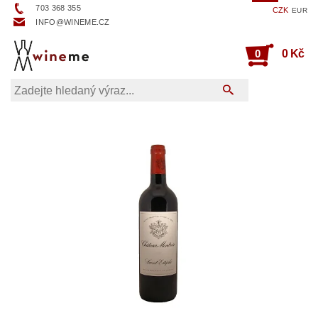
703 368 355
CZK
EUR
INFO@WINEME.CZ
0
0 Kč