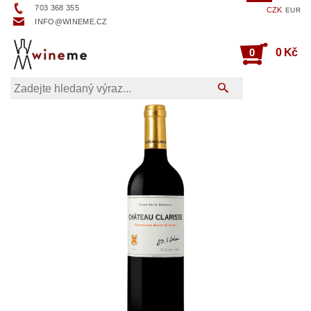
703 368 355
CZK
EUR
INFO@WINEME.CZ
0
0 Kč