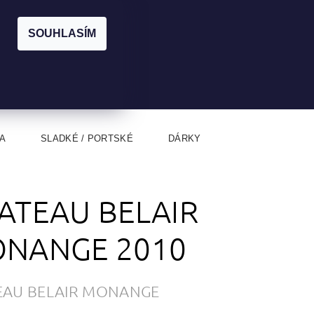
|
CZK
PŘIHLÁŠENÍ
REGISTRACE
EUR
SOUHLASÍM
0
0 Kč
A
SLADKÉ / PORTSKÉ
DÁRKY
ATEAU BELAIR
NANGE 2010
EAU BELAIR MONANGE