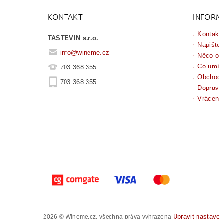
KONTAKT
INFOR
Kontak
TASTEVIN s.r.o.
Napišt
info
@
wineme.cz
Něco o
Co um
703 368 355
Obchod
703 368 355
Doprav
Vrácen
Upravit nastav
2026 © Wineme.cz, všechna práva vyhrazena