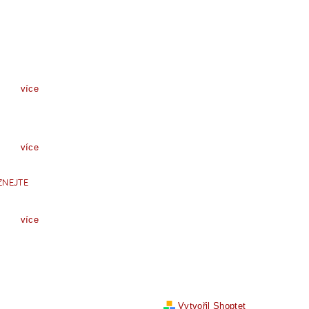
více
více
ZNEJTE
více
Vytvořil Shoptet