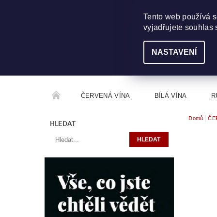
703 368 355
INFO@WINEME.CZ
Tento web používá s
vyjadřujete souhlas 
NASTAVENÍ
ČERVENÁ VÍNA
BÍLÁ VÍNA
R
Domů
ČE
ROČNÍKOVÝ ALKOHOL
ROZCESTNÍK VÍN
HLEDAT