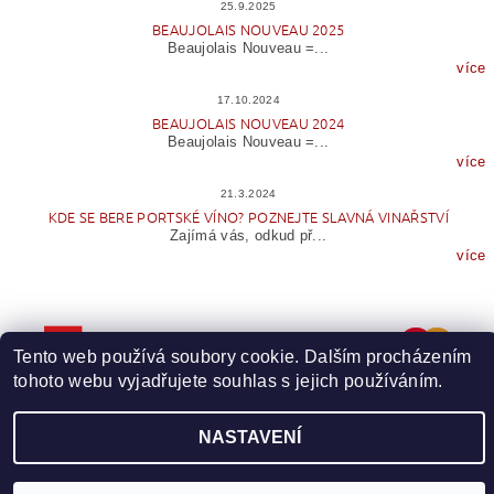
25.9.2025
BEAUJOLAIS NOUVEAU 2025
Beaujolais Nouveau =...
více
17.10.2024
BEAUJOLAIS NOUVEAU 2024
Beaujolais Nouveau =...
více
21.3.2024
KDE SE BERE PORTSKÉ VÍNO? POZNEJTE SLAVNÁ VINAŘSTVÍ
Zajímá vás, odkud př...
více
Tento web používá soubory cookie. Dalším procházením
tohoto webu vyjadřujete souhlas s jejich používáním.
NASTAVENÍ
Upravit nastavení cookies
2026 © Wineme.cz, všechna práva vyhrazena
Vytvořil Shoptet