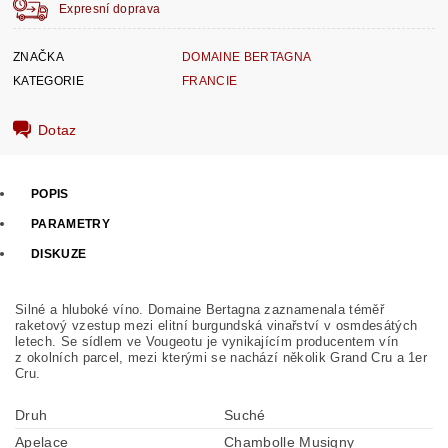
Expresní doprava
ZNAČKA
DOMAINE BERTAGNA
KATEGORIE
FRANCIE
Dotaz
POPIS
PARAMETRY
DISKUZE
Silné a hluboké víno. Domaine Bertagna zaznamenala téměř
raketový vzestup mezi elitní burgundská vinařství v osmdesátých
letech. Se sídlem ve Vougeotu je vynikajícím producentem vín
z okolních parcel, mezi kterými se nachází několik Grand Cru a 1er
Cru.
Druh
Suché
Apelace
Chambolle Musigny