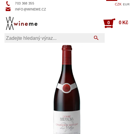
703 368 355
CZK
EUR
INFO@WINEME.CZ
0
0 Kč