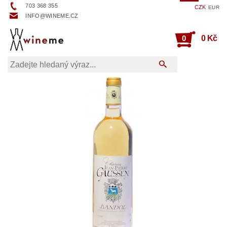
703 368 355
CZK
EUR
INFO@WINEME.CZ
0
0 Kč