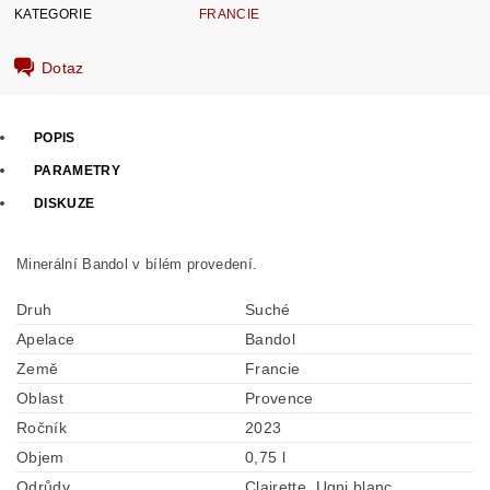
KATEGORIE
FRANCIE
Dotaz
POPIS
PARAMETRY
DISKUZE
Minerální Bandol v bílém provedení.
Druh
Suché
Apelace
Bandol
Země
Francie
Oblast
Provence
Ročník
2023
Objem
0,75 l
Odrůdy
Clairette, Ugni blanc