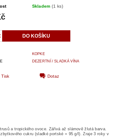
ost
Skladem
(1 ks)
Kč
KOPKE
IE
DEZERTNÍ / SLADKÁ VÍNA
Tisk
Dotaz
rusů a tropického ovoce. Zářivá až slámově žlutá barva.
zbytkového cukru (sladké portské = 95 g/l). Zraje 3 roky v