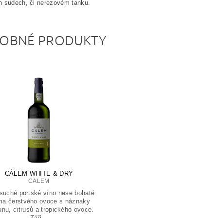
h sudech, či nerezovém tanku.
OBNÉ PRODUKTY
CÁLEM WHITE & DRY
CALEM
 suché portské víno nese bohaté
ma čerstvého ovoce s náznaky
nu, citrusů a tropického ovoce.
Záři...