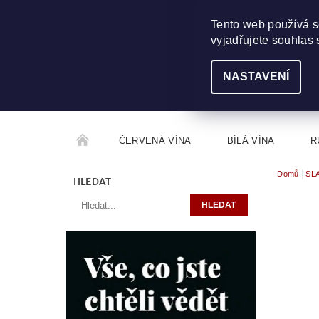
703 368 355
INFO@WINEME.CZ
Tento web používá s
vyjadřujete souhlas 
NASTAVENÍ
ČERVENÁ VÍNA
BÍLÁ VÍNA
R
Domů
SL
ROČNÍKOVÝ ALKOHOL
ROZCESTNÍK VÍN
HLEDAT