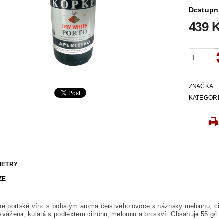
Dostupn
439 
ZNAČKA
KATEGOR
METRY
ZE
hé portské víno s bohatým aroma čerstvého ovoce s náznaky melounu, cit
yvážená, kulatá s podtextem citrónu, melounu a broskví. Obsahuje 55 g/l 