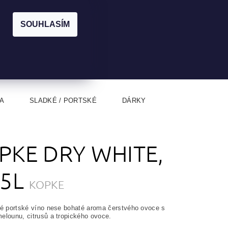
|
CZK
PŘIHLÁŠENÍ
REGISTRACE
EUR
SOUHLASÍM
0
0 Kč
A
SLADKÉ / PORTSKÉ
DÁRKY
PKE DRY WHITE,
75L
KOPKE
hé portské víno nese bohaté aroma čerstvého ovoce s
elounu, citrusů a tropického ovoce.