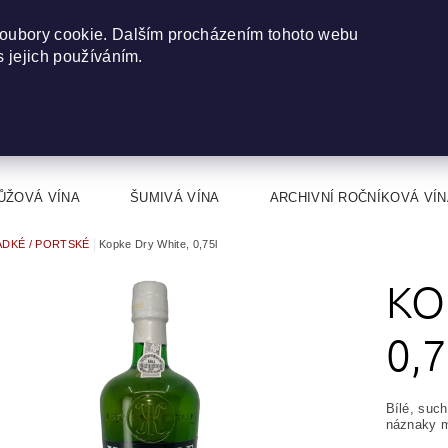
oubory cookie. Dalším procházením tohoto webu
s jejich používáním.
ŮŽOVÁ VÍNA
ŠUMIVÁ VÍNA
ARCHIVNÍ ROČNÍKOVÁ VÍN
ADKÉ / PORTSKÉ
Kopke Dry White, 0,75l
KO
0,
Bílé, suc
náznaky m