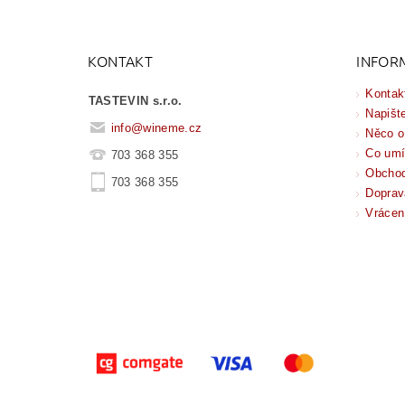
KONTAKT
INFOR
Kontak
TASTEVIN s.r.o.
Napišt
info
@
wineme.cz
Něco o
Co um
703 368 355
Obchod
703 368 355
Doprav
Vrácen