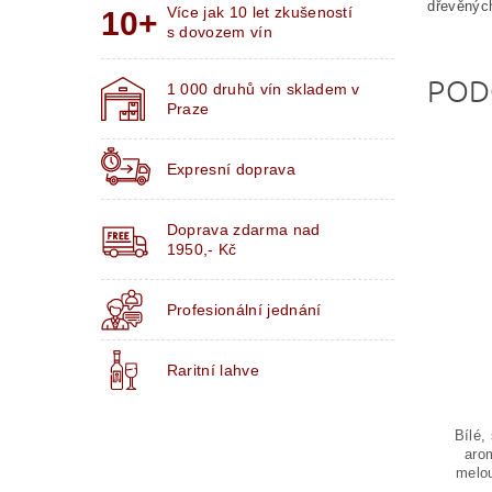
dřevěnýc
Více jak 10 let zkušeností
s dovozem vín
POD
1 000 druhů vín skladem v
Praze
Expresní doprava
Doprava zdarma nad
1950,- Kč
Profesionální jednání
Raritní lahve
Bílé,
aro
melou