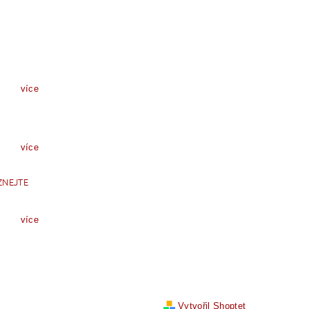
více
více
ZNEJTE
více
Vytvořil Shoptet