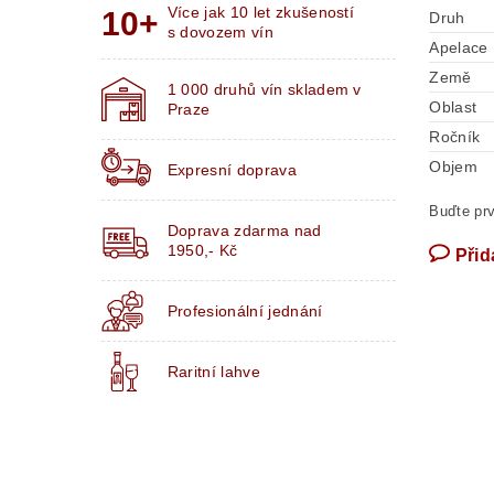
Více jak 10 let zkušeností
Druh
s dovozem vín
Apelace
Země
1 000 druhů vín skladem v
Oblast
Praze
Ročník
Objem
Expresní doprava
Buďte prv
Doprava zdarma nad
1950,- Kč
Přid
Profesionální jednání
Raritní lahve