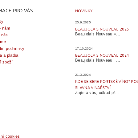
MACE PRO VÁS
NOVINKY
ty
25.9.2025
e nám
BEAUJOLAIS NOUVEAU 2025
Beaujolais Nouveau =...
 nás
íme
ní podmínky
17.10.2024
BEAUJOLAIS NOUVEAU 2024
a a platba
Beaujolais Nouveau =...
í zboží
21.3.2024
KDE SE BERE PORTSKÉ VÍNO? PO
SLAVNÁ VINAŘSTVÍ
Zajímá vás, odkud př...
ení cookies