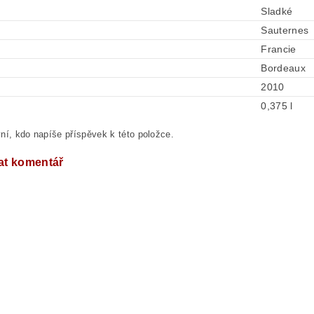
Sladké
Sauternes
Francie
Bordeaux
2010
0,375 l
ní, kdo napíše příspěvek k této položce.
at komentář