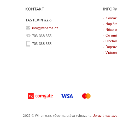
KONTAKT
INFOR
Kontak
TASTEVIN s.r.o.
Napišt
info
@
wineme.cz
Něco o
Co um
703 368 355
Obchod
703 368 355
Doprav
Vrácen
Upravit nastav
2026 © Wineme.cz, všechna práva vyhrazena