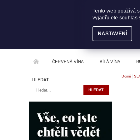
703 368 355
INFO@WINEME.CZ
Tento web používá s
vyjadřujete souhlas 
NASTAVENÍ
ČERVENÁ VÍNA
BÍLÁ VÍNA
R
Domů
SL
ROČNÍKOVÝ ALKOHOL
ROZCESTNÍK VÍN
HLEDAT