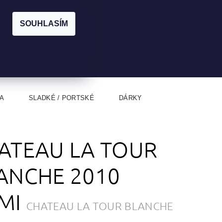
|
CZK
PŘIHLÁŠENÍ
REGISTRACE
EUR
SOUHLASÍM
0
0 Kč
A
SLADKÉ / PORTSKÉ
DÁRKY
ATEAU LA TOUR
ANCHE 2010
MI
CHATEAU LA TOUR BLANCHE