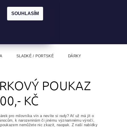
|
CZK
PŘIHLÁŠENÍ
REGISTRACE
EUR
SOUHLASÍM
0
0 Kč
A
SLADKÉ / PORTSKÉ
DÁRKY
RKOVÝ POUKAZ
00,- KČ
árek pro milovníka vín a nevíte si rady? Ať už má jít o
ánocům, k narozeninám či jinému významnému výročí,
poukazem nemůžete nic zkazit, naopak. Z naší nabídky