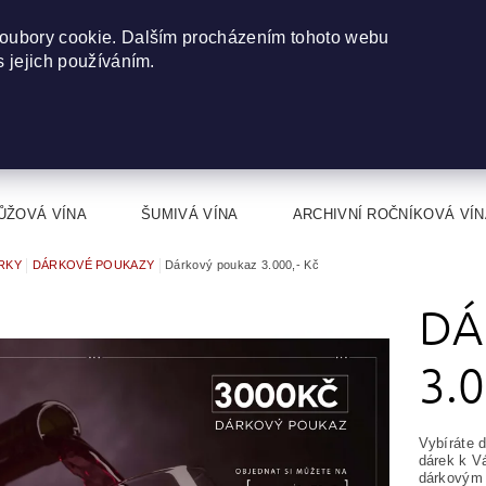
oubory cookie. Dalším procházením tohoto webu
s jejich používáním.
ŮŽOVÁ VÍNA
ŠUMIVÁ VÍNA
ARCHIVNÍ ROČNÍKOVÁ VÍN
RKY
DÁRKOVÉ POUKAZY
Dárkový poukaz 3.000,- Kč
DÁ
3.0
Vybíráte d
dárek k V
dárkovým 