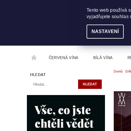
703 368 355
INFO@WINEME.CZ
Tento web používá s
vyjadřujete souhlas 
NASTAVENÍ
ČERVENÁ VÍNA
BÍLÁ VÍNA
R
Domů
DÁ
ROČNÍKOVÝ ALKOHOL
ROZCESTNÍK VÍN
HLEDAT