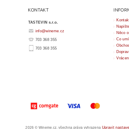
KONTAKT
INFOR
Kontak
TASTEVIN s.r.o.
Napišt
info
@
wineme.cz
Něco o
Co um
703 368 355
Obchod
703 368 355
Doprav
Vrácen
Upravit nastav
2026 © Wineme.cz, všechna práva vyhrazena