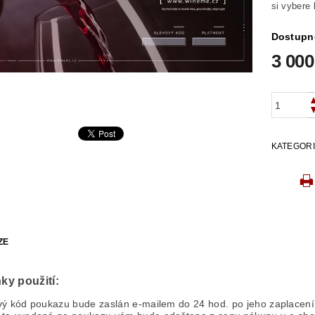
si vybere
Dostupn
3 000
KATEGOR
ZE
ky použití:
vý kód poukazu bude zaslán e-mailem do 24 hod. po jeho zaplacení,