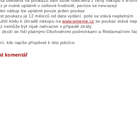
ta uvedená na poukazu vám bude odečtena z ceny nákupu v e-sh
 je nutné uplatnit v celkové hodnotě, peníze se nevracejí
den nákup lze uplatnit pouze jeden poukaz
ost poukazu je 12 měsíců od data vydání, poté se stává neplatným
užití kódu k úhradě nákupu na
www.wineme.cz
se poukaz stává ne
z nemůže být nijak nahrazen v případě ztráty
 zboží se řídí platnými Obchodními podmínkami a Reklamačním řáde
ní, kdo napíše příspěvek k této položce.
at komentář