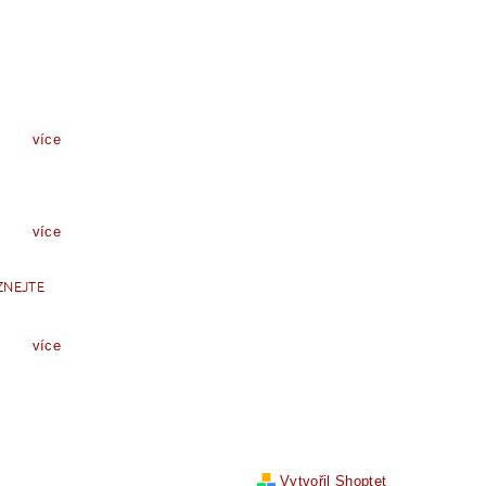
více
více
ZNEJTE
více
Vytvořil Shoptet