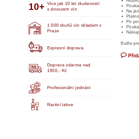
Hodno
Více jak 10 let zkušeností
Poukaz
s dovozem vín
Na je
Platn
Po po
1 000 druhů vín skladem v
Pouka
Praze
Nákup
Buďte prv
Expresní doprava
Přid
Doprava zdarma nad
1950,- Kč
Profesionální jednání
Raritní lahve