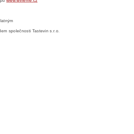
opu
www.wineme.cz
platným
m společnosti Tastevin s.r.o.