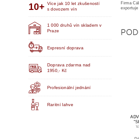
Firma Cál
Více jak 10 let zkušeností
exportuje
s dovozem vín
1 000 druhů vín skladem v
POD
Praze
Expresní doprava
Doprava zdarma nad
1950,- Kč
Profesionální jednání
Raritní lahve
ADV
"S
V
Dá