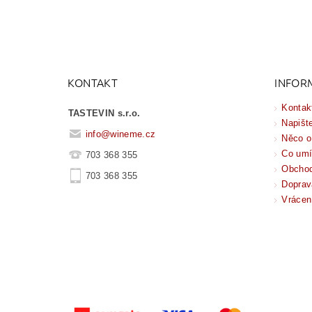
KONTAKT
INFOR
Kontak
TASTEVIN s.r.o.
Napišt
info
@
wineme.cz
Něco o
Co um
703 368 355
Obchod
703 368 355
Doprav
Vrácen