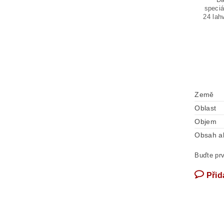
speciá
24 lah
Země
Oblast
Objem
Obsah a
Buďte prv
Přid