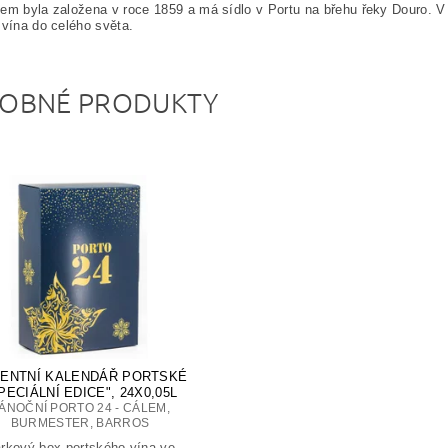
em byla založena v roce 1859 a má sídlo v Portu na břehu řeky Douro. V 
 vína do celého světa.
OBNÉ PRODUKTY
ENTNÍ KALENDÁŘ PORTSKÉ
PECIÁLNÍ EDICE", 24X0,05L
ÁNOČNÍ PORTO 24 - CÁLEM,
BURMESTER, BARROS
rkový box portského vína ve