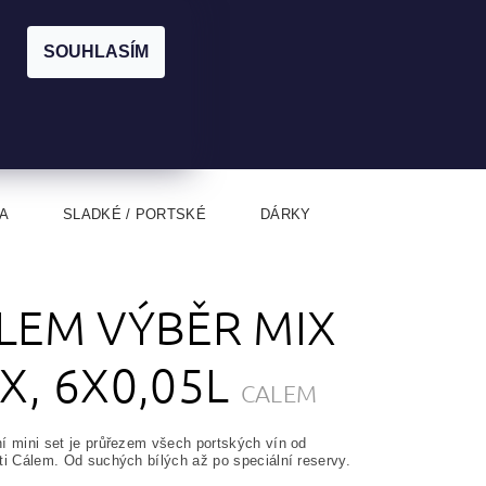
|
CZK
PŘIHLÁŠENÍ
REGISTRACE
EUR
SOUHLASÍM
0
0 Kč
A
SLADKÉ / PORTSKÉ
DÁRKY
LEM VÝBĚR MIX
X, 6X0,05L
CALEM
í mini set je průřezem všech portských vín od
ti Cálem. Od suchých bílých až po speciální reservy.