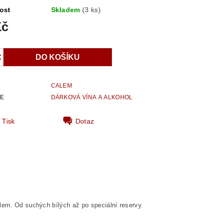
ost
Skladem
(3 ks)
Kč
CALEM
IE
DÁRKOVÁ VÍNA A ALKOHOL
Tisk
Dotaz
álem. Od suchých bílých až po speciální reservy.