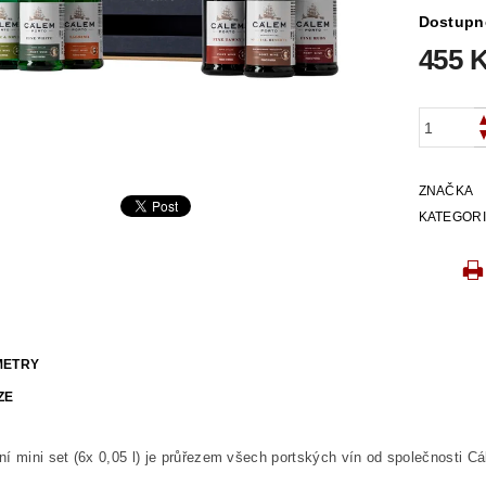
Dostupn
455 
ZNAČKA
KATEGOR
METRY
ZE
í mini set (6x 0,05 l) je průřezem všech portských vín od společnosti C