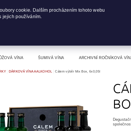
oubory cookie. Dalším procházením tohoto webu
s jejich používáním.
ŮŽOVÁ VÍNA
ŠUMIVÁ VÍNA
ARCHIVNÍ ROČNÍKOVÁ VÍN
RKY
DÁRKOVÁ VÍNA A ALKOHOL
Cálem výběr Mix Box, 6x0,05l
CÁ
BO
Degustačn
společnos