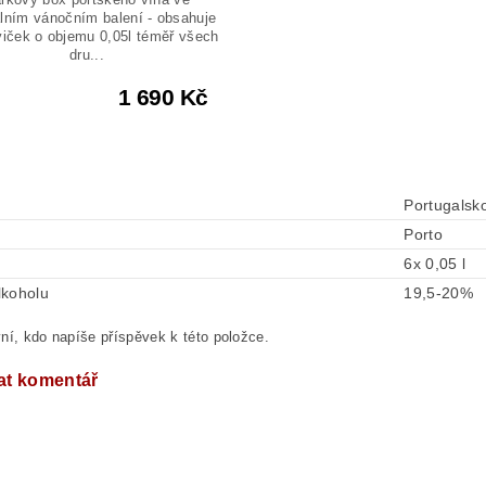
lním vánočním balení - obsahuje
viček o objemu 0,05l téměř všech
dru...
1 690 Kč
Portugalsk
Porto
6x 0,05 l
lkoholu
19,5-20%
ní, kdo napíše příspěvek k této položce.
at komentář