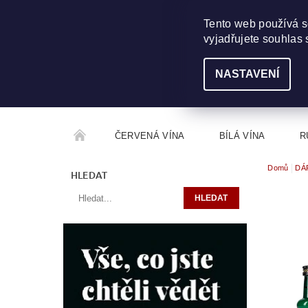
703 368 355
INFO@WINEME.CZ
Tento web používá s
vyjadřujete souhlas 
NASTAVENÍ
ČERVENÁ VÍNA
BÍLÁ VÍNA
R
Domů
DÁ
ROČNÍKOVÝ ALKOHOL
ROZCESTNÍK VÍN
HLEDAT