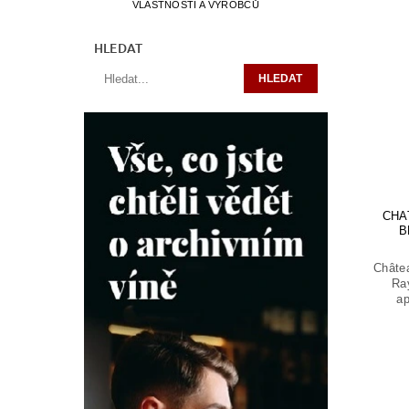
VLASTNOSTÍ A VÝROBCŮ
HLEDAT
CHA
B
Châtea
Ra
ap