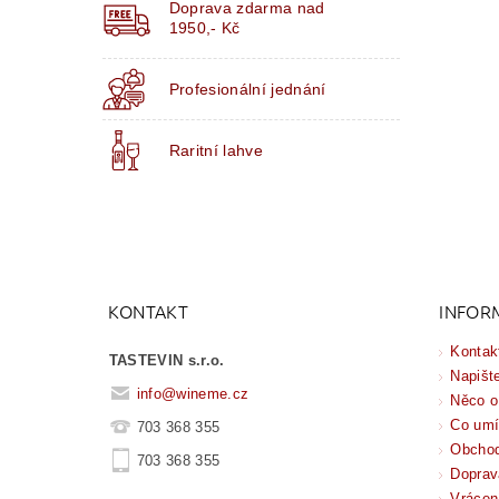
Doprava zdarma nad
1950,- Kč
Profesionální jednání
Raritní lahve
KONTAKT
INFOR
Kontak
TASTEVIN s.r.o.
Napišt
info
@
wineme.cz
Něco o
Co um
703 368 355
Obchod
703 368 355
Doprav
Vrácen