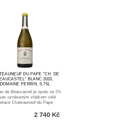
TEAUNEUF DU PAPE "CH. DE
EAUCASTEL" BLANC 2020,
DOMAINE PERRIN, 0,75L
u de Beaucastel je spolu se Ch.
yas uznávaným vládcem celé
elace Chateauneuf-du Pape.
2 740 Kč