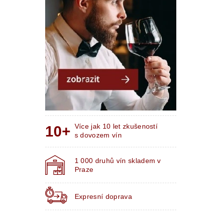
Více jak 10 let zkušeností
s dovozem vín
1 000 druhů vín skladem v
Praze
Expresní doprava