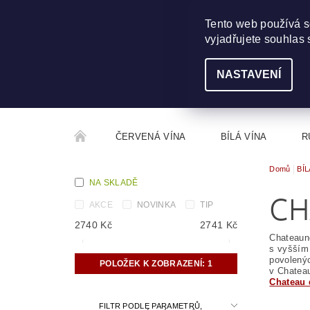
703 368 355
INFO@WINEME.CZ
Tento web používá s
vyjadřujete souhlas 
NASTAVENÍ
ČERVENÁ VÍNA
BÍLÁ VÍNA
R
Domů
BÍL
ROČNÍKOVÝ ALKOHOL
ROZCESTNÍK VÍN
NA SKLADĚ
CH
AKCE
NOVINKA
TIP
2740
Kč
2741
Kč
Chateaune
s vyšším 
povolenýc
POLOŽEK K ZOBRAZENÍ:
1
v Chateau
Chateau 
FILTR PODLE PARAMETRŮ,