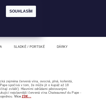
|
CZK
PŘIHLÁŠENÍ
REGISTRACE
EUR
SOUHLASÍM
0
0 Kč
A
SLADKÉ / PORTSKÉ
DÁRKY
pická zejména červená vína, ovocná, plná, kořenitá,
 Pape spočívá v tom, že může jít o kupáž až 18
očítají zvlášť). Hlavními odrůdami pěstovanými
ukující nejslavnější červená vína Chateauneuf du Pape -
najednou.
Více
ZDE...