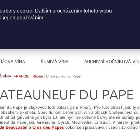
oubory cookie. Dalším procházením tohoto webu
s jejich používáním.
ŮŽOVÁ VÍNA
ŠUMIVÁ VÍNA
ARCHIVNÍ ROČNÍKOVÁ VÍN
Á VÍNA
FRANCIE
Rhona
Chateauneuf du Pape
ATEAUNEUF DU PAPE
uf du Pape je vlajkovou lodí oblasti jižní Rhony. Pro tuto oblast jsou ty
obsahem alkoholu. Specifičnost červených vín z oblasti Chateauneuf du
h odrůd (původně jich bylo 13, ale nyní se odlišné barvy stejné odrůdy p
neuf du Pape jsou Grenache, Syrah, Mourvedre, Cinsault. Vinařství prod
de Beaucastel
a
Clos des Papes
dokonce zpracovávají všech 13 odrůd 