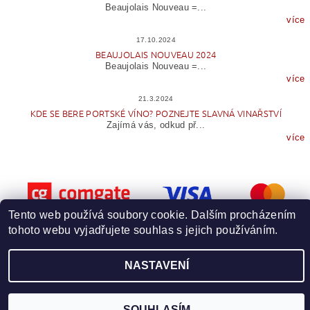
Beaujolais Nouveau =...
více
17.10.2024
BEAUJOLAIS NOUVEAU 2024
Beaujolais Nouveau =...
více
21.3.2024
KDE SE BERE PORTSKÉ VÍNO? POZNEJTE SLAVNÁ VINAŘSTVÍ
Zajímá vás, odkud př...
více
Tento web používá soubory cookie. Dalším procházením
tohoto webu vyjadřujete souhlas s jejich používáním.
Upravit nastavení cookies
2026 © Wineme.cz, všechna práva vyhrazena
NASTAVENÍ
Vytvořil Shoptet
SOUHLASÍM