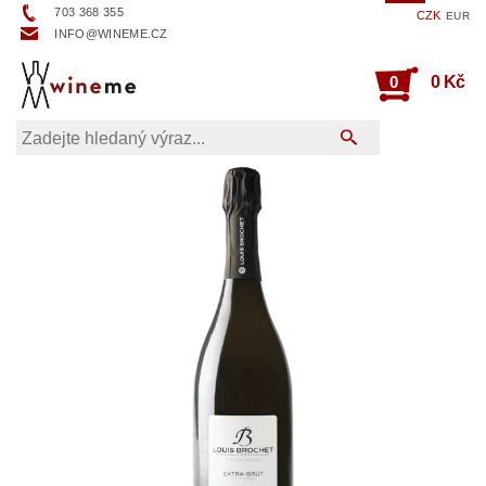
703 368 355
CZK
EUR
INFO@WINEME.CZ
0
0 Kč