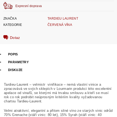
Expresní doprava
ZNAČKA
TARDIEU LAURENT
KATEGORIE
ČERVENÁ VÍNA
Dotaz
POPIS
PARAMETRY
DISKUZE
Tardieu-Laurent – velmistr vinifikace – nemá vlastní vinice a
zpracovává ve svých sklepích v Lourmarin produkci této excelentní
apelace od vinařů, se kterými má trvalou smlouvu a kteří se musí
rok co rok podrobit neúprosným kritériím kvality vyžadovanou
chartou Tardieu-Laurent.
Velmi atraktivní, elegantní a přitom silné víno ze starých vinic odrůd
70% Grenache (stáří vinic: 80 let), 15% Syrah (stáří vinic: 40