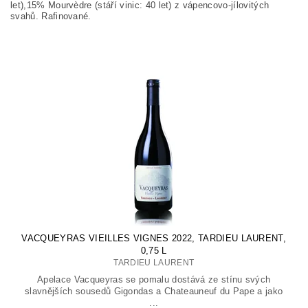
let),15% Mourvèdre (stáří vinic: 40 let) z vápencovo-jílovitých
svahů. Rafinované.
VACQUEYRAS VIEILLES VIGNES 2022, TARDIEU LAURENT,
0,75 L
TARDIEU LAURENT
Apelace Vacqueyras se pomalu dostává ze stínu svých
slavnějších sousedů Gigondas a Chateauneuf du Pape a jako
...