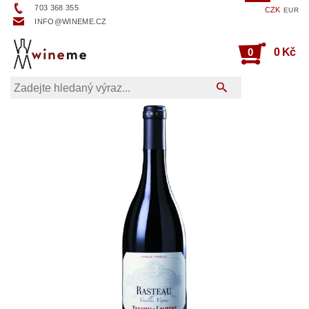
703 368 355
CZK
EUR
INFO@WINEME.CZ
0
0 Kč