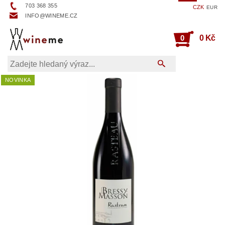
703 368 355
CZK
EUR
INFO@WINEME.CZ
0
0 Kč
NOVINKA