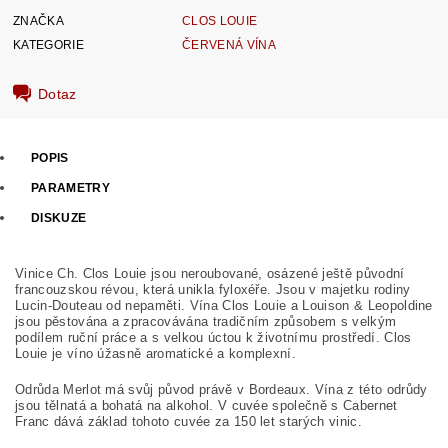
ZNAČKA
CLOS LOUIE
KATEGORIE
ČERVENÁ VÍNA
Dotaz
POPIS
PARAMETRY
DISKUZE
Vinice Ch. Clos Louie jsou neroubované, osázené ještě původní
francouzskou révou, která
unikla fyloxéře. Jsou v majetku rodiny
Lucin-Douteau od nepaměti. Vína Clos Louie a Louison & Leopoldine
jsou pěstována a zpracovávána tradičním způsobem s velkým
podílem ruční práce a s velkou úctou k životnímu prostředí. Clos
Louie je víno úžasně aromatické a komplexní.
Odrůda Merlot má svůj původ právě v Bordeaux. Vína z této odrůdy
jsou tělnatá a bohatá na alkohol. V cuvée společně s Cabernet
Franc dává základ tohoto cuvée za 150 let starých vinic.