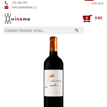
703 368 355
CZK
EUR
INFO@WINEME.CZ
0
0 Kč