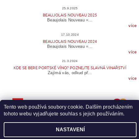
25.9.2025
BEAUJOLAIS NOUVEAU 2025
Beaujolais Nouveau =...
více
17.10.2024
BEAUJOLAIS NOUVEAU 2024
Beaujolais Nouveau =...
více
21.3.2024
KDE SE BERE PORTSKÉ VÍNO? POZNEJTE SLAVNÁ VINAŘSTVÍ
Zajímá vás, odkud př...
více
Tento web používá soubory cookie. Dalším procházením
tohoto webu vyjadřujete souhlas s jejich používáním.
NASTAVENÍ
Upravit nastavení cookies
2026 © Wineme.cz, všechna práva vyhrazena