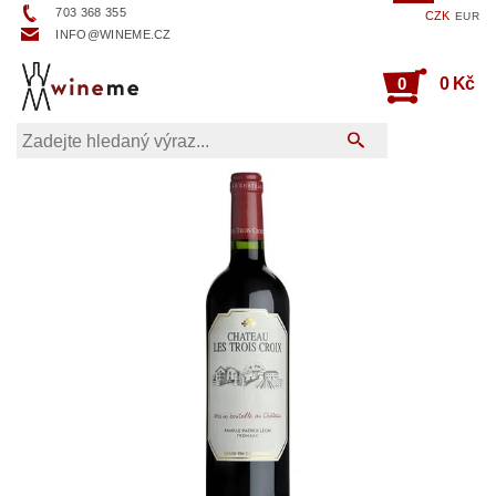
703 368 355
CZK
EUR
INFO@WINEME.CZ
0
0 Kč