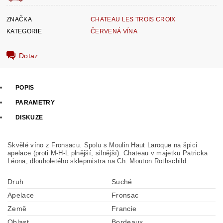
ZNAČKA
CHATEAU LES TROIS CROIX
KATEGORIE
ČERVENÁ VÍNA
Dotaz
POPIS
PARAMETRY
DISKUZE
Skvělé víno z Fronsacu. Spolu s Moulin Haut Laroque na špici
apelace (proti M-H-L plnější, silnější). Chateau v majetku Patricka
Léona, dlouholetého sklepmistra na Ch. Mouton Rothschild.
Druh
Suché
Apelace
Fronsac
Země
Francie
Oblast
Bordeaux