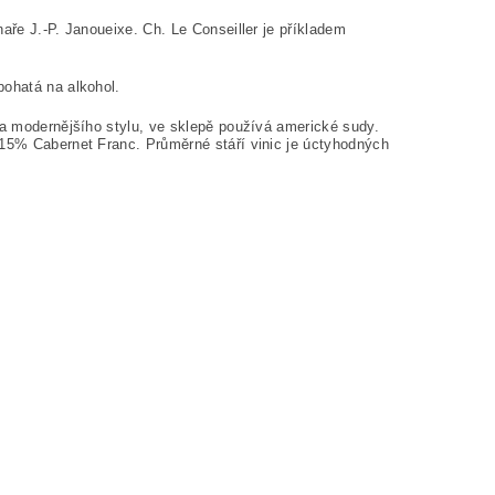
aře J.-P. Janoueixe. Ch. Le Conseiller je příkladem
bohatá na alkohol.
na modernějšího stylu, ve sklepě používá americké sudy.
 15% Cabernet Franc. Průměrné stáří vinic je úctyhodných