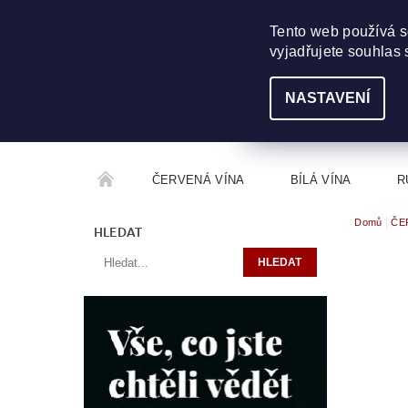
703 368 355
INFO@WINEME.CZ
Tento web používá s
vyjadřujete souhlas 
NASTAVENÍ
ČERVENÁ VÍNA
BÍLÁ VÍNA
R
Domů
ČE
ROČNÍKOVÝ ALKOHOL
ROZCESTNÍK VÍN
HLEDAT