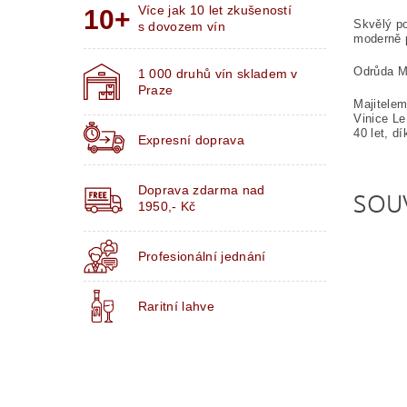
Více jak 10 let zkušeností
Skvělý po
s dovozem vín
moderně p
Odrůda Me
1 000 druhů vín skladem v
Praze
Majitelem
Vinice Le
40 let, d
Expresní doprava
Doprava zdarma nad
SOU
1950,- Kč
Profesionální jednání
Raritní lahve