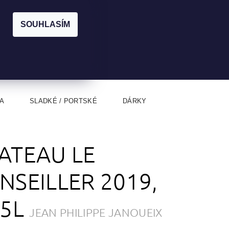
|
CZK
PŘIHLÁŠENÍ
REGISTRACE
EUR
SOUHLASÍM
0
0 Kč
A
SLADKÉ / PORTSKÉ
DÁRKY
ATEAU LE
NSEILLER 2019,
75L
JEAN PHILIPPE JANOUEIX