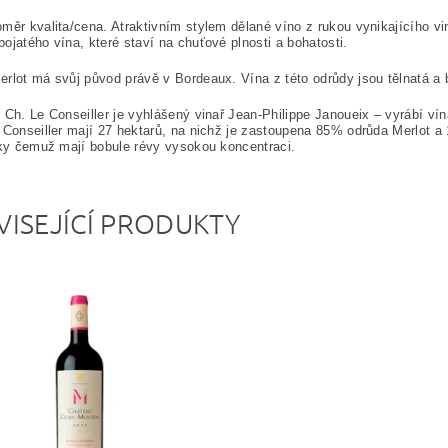
měr kvalita/cena. Atraktivním stylem dělané víno z rukou vynikajícího vin
ojatého vína, které staví na chuťové plnosti a bohatosti.
rlot má svůj původ právě v Bordeaux. Vína z této odrůdy jsou tělnatá a 
 Ch. Le Conseiller je vyhlášený vinař Jean-Philippe Janoueix – vyrábí ví
 Conseiller mají 27 hektarů, na nichž je zastoupena 85% odrůda Merlot a
íky čemuž mají bobule révy vysokou koncentraci.
VISEJÍCÍ PRODUKTY