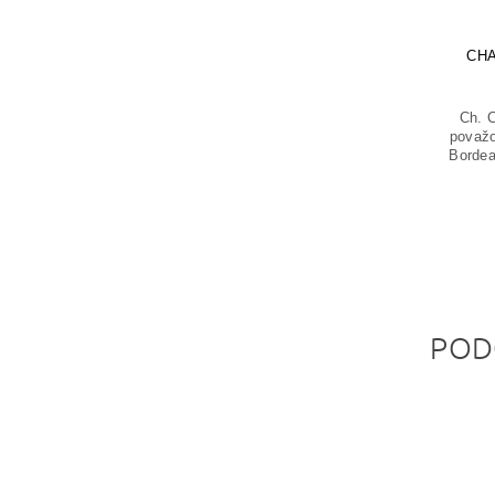
CHA
Ch. 
považo
Bordea
POD