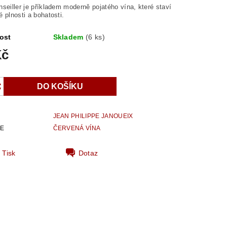
seiller je příkladem moderně pojatého vína, které staví
 plnosti a bohatosti.
ost
Skladem
(6 ks)
Kč
JEAN PHILIPPE JANOUEIX
IE
ČERVENÁ VÍNA
Tisk
Dotaz