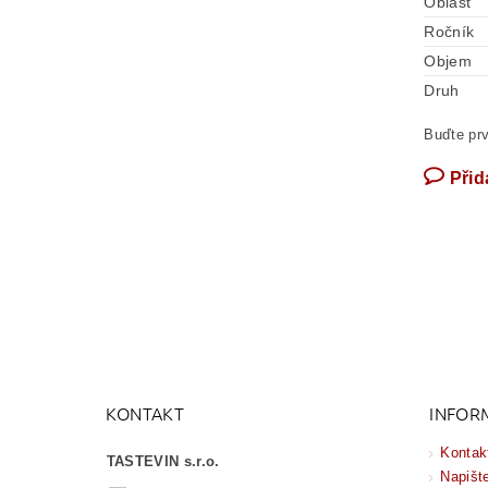
Oblast
Ročník
Objem
Druh
Buďte prv
Přid
KONTAKT
INFOR
Kontak
TASTEVIN s.r.o.
Napišt