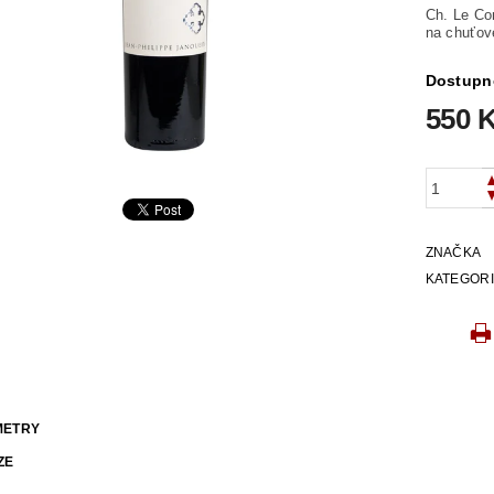
Ch. Le Con
na chuťové
Dostupn
550 
ZNAČKA
KATEGOR
METRY
ZE