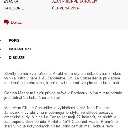
ZNAČKA
JEAN PHILIPPE JANOUEIX
KATEGORIE
ČERVENÁ VÍNA
Dotaz
POPIS
PARAMETRY
DISKUZE
Skvělý poměr kvalita/cena. Atraktivním stylem dělané víno z rukou
vynikajícího vinaře J.-P. Janoueixe. Ch. Le Conseiller je příkladem
moderně pojatého vína, které staví na chuťové plnosti a bohatosti.
Odrůda Merlot má svůj původ právě v Bordeaux. Vína z této odrůdy
jsou tělnatá a bohatá na alkohol.
Majitelem Ch. Le Conseiller je vyhlášený vinař Jean-Philippe
Janoueix – vyrábí vína modernějšího stylu, ve sklepě používá
americké sudy. Vinice Le Conseiller mají 27 hektarů, na nichž je
zastoupena 85% odrůda Merlot a 15% Cabernet Franc. Průměrné
stáří vinic je úctyhodných 40 let, díky čemuž mají bobule révy