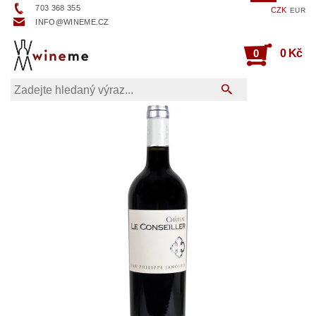
703 368 355
CZK
EUR
INFO@WINEME.CZ
0
0 Kč