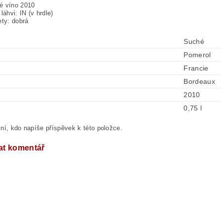
é víno 2010
láhvi: IN (v hrdle)
ety: dobrá
Suché
Pomerol
Francie
Bordeaux
2010
0,75 l
ní, kdo napíše příspěvek k této položce.
at komentář