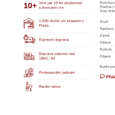
Ročníkov
Více jak 10 let zkušeností
Hladina v 
s dovozem vín
Stav etik
1 000 druhů vín skladem v
Druh
Praze
Apelace
Země
Expresní doprava
Oblast
Ročník
Doprava zdarma nad
Objem
1950,- Kč
Buďte prv
Profesionální jednání
Přid
Raritní lahve