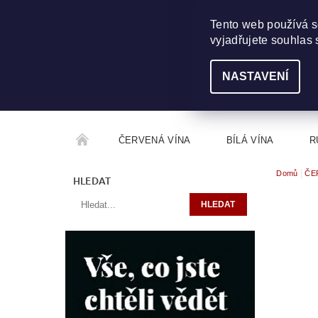
703 368 355
INFO@WINEME.CZ
Tento web používá s
vyjadřujete souhlas 
NASTAVENÍ
ČERVENÁ VÍNA
BÍLÁ VÍNA
R
Domů
ČE
ROČNÍKOVÝ ALKOHOL
ROZCESTNÍK VÍN
HLEDAT