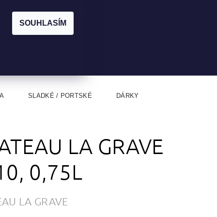
|
CZK
PŘIHLÁŠENÍ
REGISTRACE
EUR
SOUHLASÍM
0
0 Kč
A
SLADKÉ / PORTSKÉ
DÁRKY
ATEAU LA GRAVE
10, 0,75L
EAU LA GRAVE