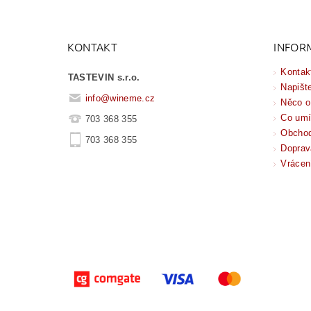
KONTAKT
INFOR
Kontak
TASTEVIN s.r.o.
Napišt
info
@
wineme.cz
Něco o
Co um
703 368 355
Obchod
703 368 355
Doprav
Vrácen