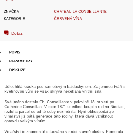
ZNAČKA
CHATEAU LA CONSEILLANTE
KATEGORIE
ČERVENÁ VÍNA
Dotaz
POPIS
PARAMETRY
DISKUZE
Ušlechtilá kráska pod sametovým baldachýnem. Za jemnou tváří s
květinovou vůní se však skrývá nečekaná vnitřní síla
Své jméno dostalo Ch. Conseillante v polovině 18. století po
Catherine Conseillan. V roce 1871 usedlost koupila rodina Nicolas,
rozloha parcel se od té doby nezměnila. Nyní obhospodařuje
vinařství již pátá generace této rodiny, která dává vzniknout
opravdu velkým vínům.
Vinařství je znamenitě situováno v srdci slavné plošiny Pomerolu,