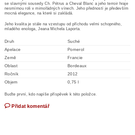
se slavnými sousedy Ch. Pétrus a Cheval Blanc a jeho terroir hraje
nesmírnou roli v mimořádných vínech. Jeho předností je především
mocná elegance, na které si zakládá.
Jeho kvalita je stále na vzestupu od příchodu velmi schopného,
mladého enologa, Jeana Michela Laporta.
Druh
Suché
Apelace
Pomerol
Země
Francie
Oblast
Bordeaux
Ročník
2012
Objem
0,75 l
Buďte první, kdo napíše příspěvek k této položce.
Přidat komentář