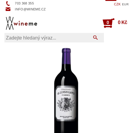
703 368 355
CZK
EUR
INFO@WINEME.CZ
0
0 Kč