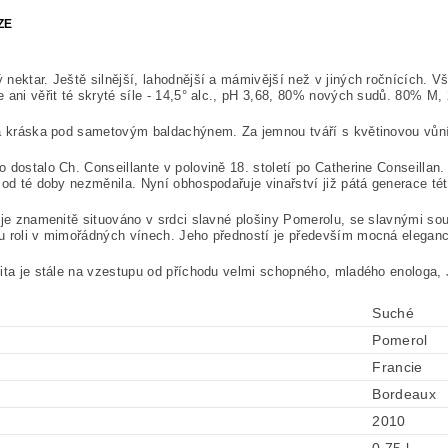
ZE
nektar. Ještě silnější, lahodnější a mámivější než v jiných ročnících. V
 ani věřit té skryté síle - 14,5° alc., pH 3,68, 80% nových sudů. 80% M
á kráska pod sametovým baldachýnem. Za jemnou tváří s květinovou vůní
 dostalo Ch. Conseillante v polovině 18. století po Catherine Conseillan.
 od té doby nezměnila. Nyní obhospodařuje vinařství již pátá generace té
 je znamenitě situováno v srdci slavné plošiny Pomerolu, se slavnými sou
 roli v mimořádných vínech. Jeho předností je především mocná elegance
ita je stále na vzestupu od příchodu velmi schopného, mladého enologa,
Suché
Pomerol
Francie
Bordeaux
2010