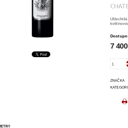
CHAT
Ušlechtil
květinovo
Dostupn
7 400
ZNAČKA
KATEGOR
METRY