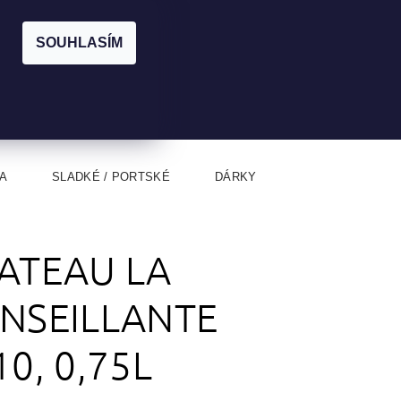
|
CZK
PŘIHLÁŠENÍ
REGISTRACE
EUR
SOUHLASÍM
0
0 Kč
A
SLADKÉ / PORTSKÉ
DÁRKY
ATEAU LA
NSEILLANTE
10, 0,75L