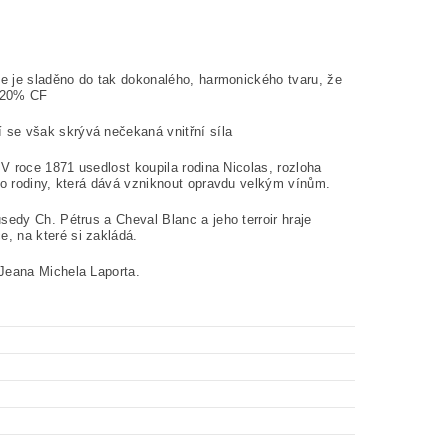
še je sladěno do tak dokonalého, harmonického tvaru, že
, 20% CF
 se však skrývá nečekaná vnitřní síla
 V roce 1871 usedlost koupila rodina Nicolas, rozloha
to rodiny, která dává vzniknout opravdu velkým vínům.
sedy Ch. Pétrus a Cheval Blanc a jeho terroir hraje
, na které si zakládá.
 Jeana Michela Laporta.