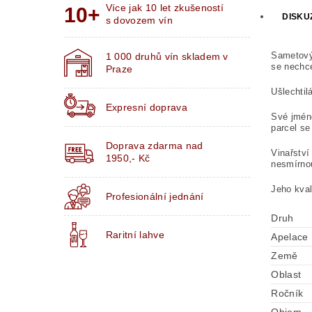
Více jak 10 let zkušeností
DISKU
s dovozem vín
Sametový 
1 000 druhů vín skladem v
se nechce
Praze
Ušlechtil
Expresní doprava
Své jméno
parcel se
Doprava zdarma nad
Vinařství
1950,- Kč
nesmírnou
Jeho kval
Profesionální jednání
Druh
Raritní lahve
Apelace
Země
Oblast
Ročník