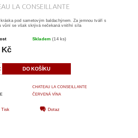
EAU LA CONSEILLANTE
á kráska pod sametovým baldachýnem. Za jemnou tváří s
u vůní se však skrývá nečekaná vnitřní síla
ost
Skladem
(14 ks)
 Kč
CHATEAU LA CONSEILLANTE
IE
ČERVENÁ VÍNA
Tisk
Dotaz