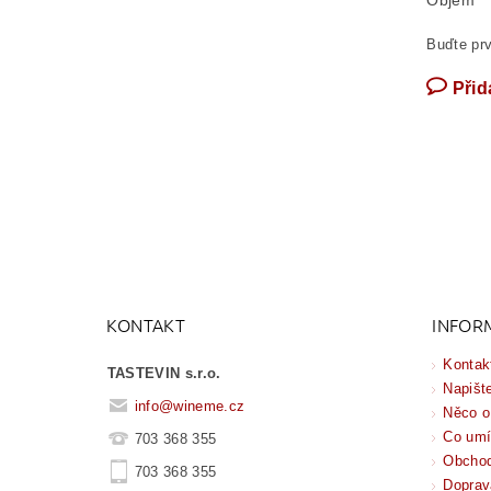
Objem
Buďte prv
Přid
KONTAKT
INFOR
Kontak
TASTEVIN s.r.o.
Napišt
info
@
wineme.cz
Něco o
Co um
703 368 355
Obchod
703 368 355
Doprav