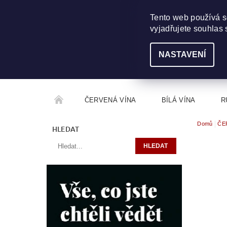
703 368 355
INFO@WINEME.CZ
Tento web používá s
vyjadřujete souhlas 
NASTAVENÍ
ČERVENÁ VÍNA
BÍLÁ VÍNA
R
Domů
ČE
ROČNÍKOVÝ ALKOHOL
ROZCESTNÍK VÍN
HLEDAT