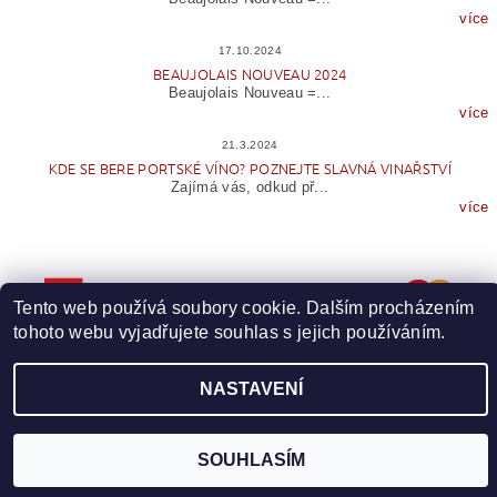
více
17.10.2024
BEAUJOLAIS NOUVEAU 2024
Beaujolais Nouveau =...
více
21.3.2024
KDE SE BERE PORTSKÉ VÍNO? POZNEJTE SLAVNÁ VINAŘSTVÍ
Zajímá vás, odkud př...
více
Tento web používá soubory cookie. Dalším procházením
tohoto webu vyjadřujete souhlas s jejich používáním.
NASTAVENÍ
Upravit nastavení cookies
2026 © Wineme.cz, všechna práva vyhrazena
Vytvořil Shoptet
SOUHLASÍM