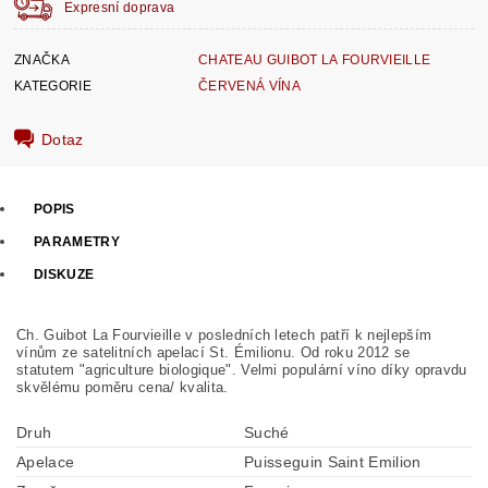
Expresní doprava
ZNAČKA
CHATEAU GUIBOT LA FOURVIEILLE
KATEGORIE
ČERVENÁ VÍNA
Dotaz
POPIS
PARAMETRY
DISKUZE
Ch. Guibot La Fourvieille v posledních letech patří k nejlepším
vínům ze satelitních apelací St. Émilionu. Od roku 2012 se
statutem "agriculture biologique". Velmi populární víno díky opravdu
skvělému poměru cena/ kvalita.
Druh
Suché
Apelace
Puisseguin Saint Emilion