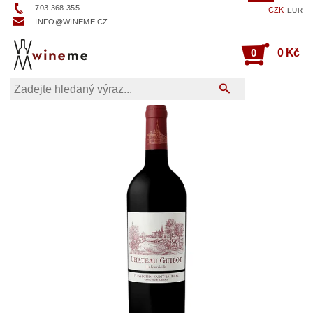
703 368 355
CZK
EUR
INFO@WINEME.CZ
0
0 Kč