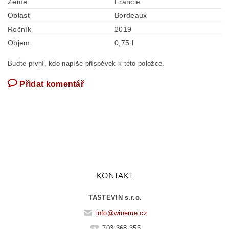
Země
Francie
Oblast
Bordeaux
Ročník
2019
Objem
0,75 l
Buďte první, kdo napíše příspěvek k této položce.
Přidat komentář
KONTAKT
TASTEVIN s.r.o.
info
@
wineme.cz
703 368 355