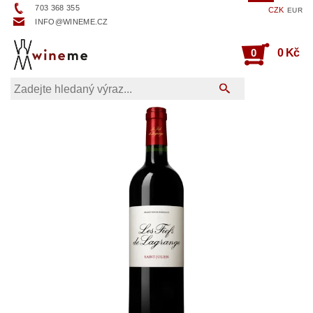
703 368 355
CZK
EUR
INFO@WINEME.CZ
0
0 Kč