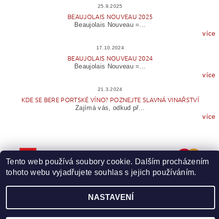
25.9.2025
BEAUJOLAIS NOUVEAU 2025
Beaujolais Nouveau =...
více
17.10.2024
BEAUJOLAIS NOUVEAU 2024
Beaujolais Nouveau =...
více
21.3.2024
KDE SE BERE PORTSKÉ VÍNO? POZNEJTE SLAVNÁ VINAŘSTVÍ
Zajímá vás, odkud př...
více
Tento web používá soubory cookie. Dalším procházením
tohoto webu vyjadřujete souhlas s jejich používáním.
NASTAVENÍ
Upravit nastavení cookies
2026 © Wineme.cz, všechna práva vyhrazena
Vytvořil Shoptet