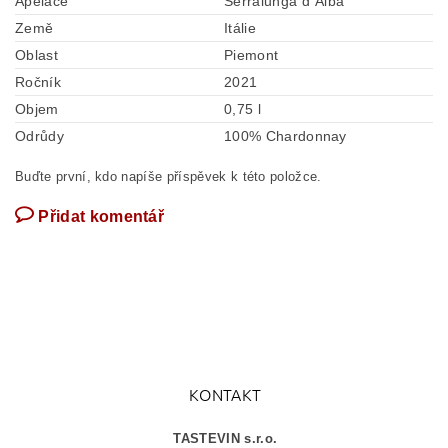
Apelace
Serralunga d´Alba
Země
Itálie
Oblast
Piemont
Ročník
2021
Objem
0,75 l
Odrůdy
100% Chardonnay
Buďte první, kdo napíše příspěvek k této položce.
Přidat komentář
KONTAKT
TASTEVIN s.r.o.