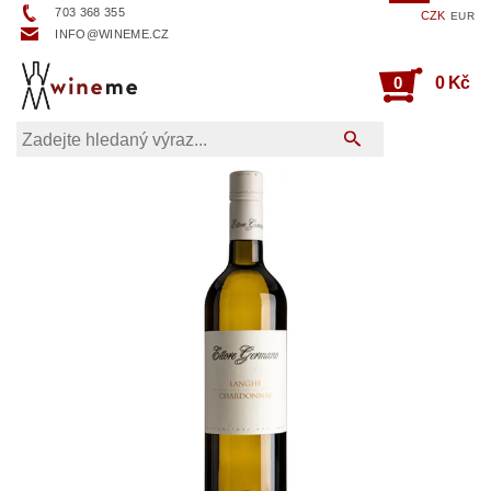
703 368 355
CZK
EUR
INFO@WINEME.CZ
0
0 Kč