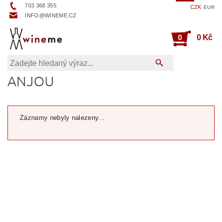
703 368 355
CZK
EUR
INFO@WINEME.CZ
0
0 Kč
ANJOU
Záznamy nebyly nalezeny...