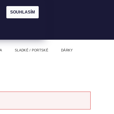
|
CZK
PŘIHLÁŠENÍ
REGISTRACE
EUR
SOUHLASÍM
0
0 Kč
A
SLADKÉ / PORTSKÉ
DÁRKY