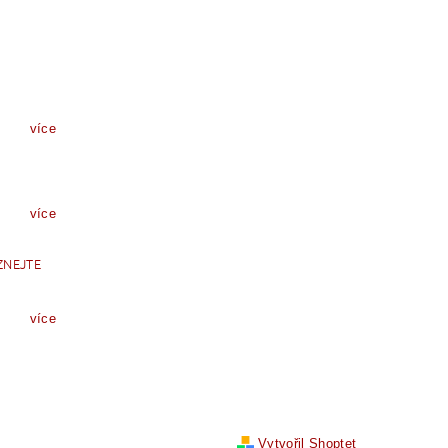
více
více
ZNEJTE
více
Vytvořil Shoptet