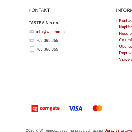
KONTAKT
INFOR
Kontak
TASTEVIN s.r.o.
Napišt
info
@
wineme.cz
Něco o
Co um
703 368 355
Obchod
703 368 355
Doprav
Vrácen
Upravit nastav
2026 © Wineme.cz, všechna práva vyhrazena