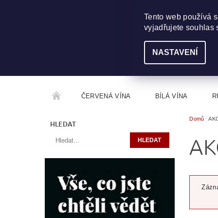
703 368 355
INFO@WINEME.CZ
Tento web používá s
vyjadřujete souhlas 
NASTAVENÍ
ČERVENÁ VÍNA
BÍLÁ VÍNA
R
Domů
AK
ROČNÍKOVÝ ALKOHOL
ROZCESTNÍK VÍN
HLEDAT
AK
Zázna