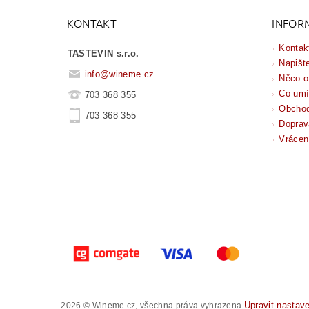
KONTAKT
INFOR
Kontak
TASTEVIN s.r.o.
Napišt
info
@
wineme.cz
Něco o
Co um
703 368 355
Obchod
703 368 355
Doprav
Vrácen
Upravit nastav
2026 © Wineme.cz, všechna práva vyhrazena