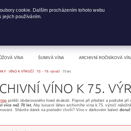
oubory cookie. Dalším procházením tohoto webu
s jejich používáním.
ŮŽOVÁ VÍNA
ŠUMIVÁ VÍNA
ARCHIVNÍ ROČNÍKOVÁ VÍN
RKY
VÍNO K VÝROČÍ
70. - 79. výročí
75 let
CHIVNÍ VÍNO K 75. VÝ
víno
potěší obdarovaného hned dvakrát. Poprvé při předání a podruhé při
el více než 70 let.
Aby luxusní láhev archivního vína k 75. výročí náležitě
nování. Sháníte dárek na poslední chvíli? Víno v dárkovém balení
doruč