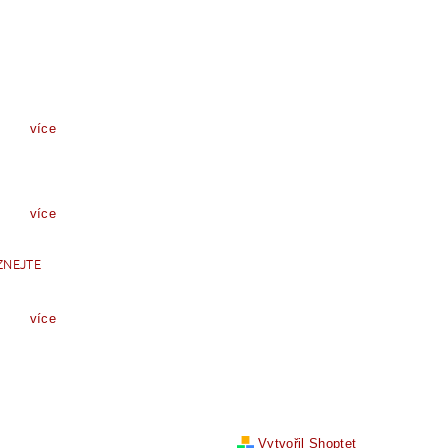
více
více
ZNEJTE
více
Vytvořil Shoptet