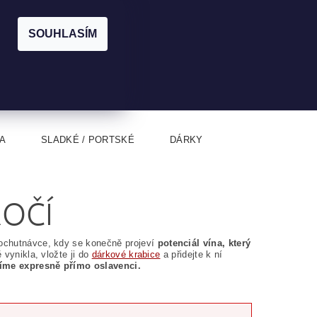
|
CZK
PŘIHLÁŠENÍ
REGISTRACE
EUR
SOUHLASÍM
0
0 Kč
A
SLADKÉ / PORTSKÉ
DÁRKY
ROČÍ
 ochutnávce, kdy se konečně projeví
potenciál vína, který
 vynikla, vložte ji do
dárkové krabice
a přidejte k ní
íme expresně přímo oslavenci.