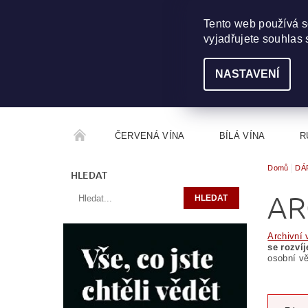
703 368 355
INFO@WINEME.CZ
Tento web používá s
vyjadřujete souhlas 
NASTAVENÍ
ČERVENÁ VÍNA
BÍLÁ VÍNA
R
Domů
DÁ
ROČNÍKOVÝ ALKOHOL
ROZCESTNÍK VÍN
HLEDAT
AR
Archivní 
se rozvíj
osobní vě