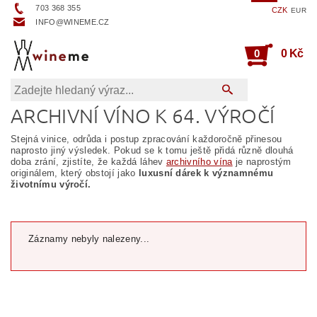
703 368 355
CZK
EUR
INFO@WINEME.CZ
0
0 Kč
ARCHIVNÍ VÍNO K 64. VÝROČÍ
Stejná vinice, odrůda i postup zpracování každoročně přinesou
naprosto jiný výsledek. Pokud se k tomu ještě přidá různě dlouhá
doba zrání, zjistíte, že každá láhev
archivního vína
je naprostým
originálem, který obstojí jako
luxusní dárek k významnému
životnímu výročí.
Záznamy nebyly nalezeny...