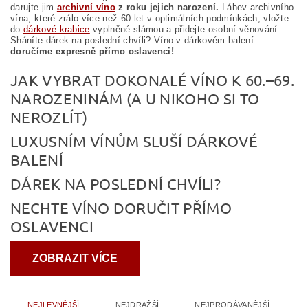
darujte jim
archivní víno
z roku jejich narození.
Láhev archivního
vína, které zrálo více než 60 let v optimálních podmínkách, vložte
do
dárkové krabice
vyplněné slámou a přidejte osobní věnování.
Sháníte dárek na poslední chvíli? Víno v dárkovém balení
doručíme expresně přímo oslavenci!
JAK VYBRAT DOKONALÉ VÍNO K 60.–69.
NAROZENINÁM (A U NIKOHO SI TO
NEROZLÍT)
LUXUSNÍM VÍNŮM SLUŠÍ DÁRKOVÉ
BALENÍ
DÁREK NA POSLEDNÍ CHVÍLI?
NECHTE VÍNO DORUČIT PŘÍMO
OSLAVENCI
ZOBRAZIT VÍCE
NEJLEVNĚJŠÍ
NEJDRAŽŠÍ
NEJPRODÁVANĚJŠÍ