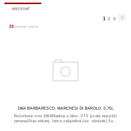
ABECEDNĚ
1
2
3
33
položek celkem
1964 BARBARESCO, MARCHESI DI BAROLO, 0,75L
Ročníkové víno 1964Hladina v láhvi: VTS (zcela nejvyšší
ramena)Stav etikety: lehce zašpiněná (viz. obrázek) So...