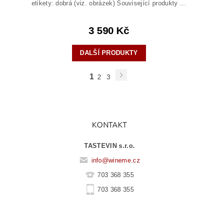
etikety: dobrá (viz. obrázek) Související produkty ...
3 590 Kč
DALŠÍ PRODUKTY
1
2
3
KONTAKT
TASTEVIN s.r.o.
info
@
wineme.cz
703 368 355
703 368 355