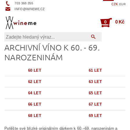
703 368 355
CZK
EUR
INFO@WINEME.CZ
0
0 Kč
ARCHIVNÍ VÍNO K 60. - 69.
NAROZENINÁM
60 LET
61 LET
62 LET
63 LET
64 LET
65 LET
66 LET
67 LET
68 LET
69 LET
Potěšte své blízké originálním dárkem k 60.–69. narozeninám a