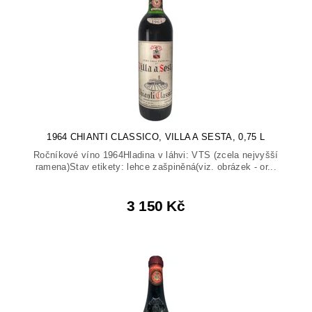
1964 CHIANTI CLASSICO, VILLA A SESTA, 0,75 L
Ročníkové víno 1964Hladina v láhvi: VTS (zcela nejvyšší
ramena)Stav etikety: lehce zašpiněná(viz. obrázek - or...
3 150 Kč