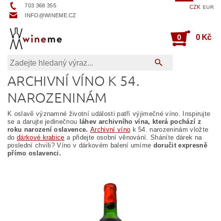
703 368 355
CZK
EUR
INFO@WINEME.CZ
0
0 Kč
ARCHIVNÍ VÍNO K 54.
NAROZENINÁM
K oslavě významné životní události patří výjimečné víno. Inspirujte
se a darujte jedinečnou
láhev archivního vína, která pochází z
roku narození oslavence.
Archivní víno
k 54. narozeninám vložte
do
dárkové krabice
a přidejte osobní věnování. Sháníte dárek na
poslední chvíli? Víno v dárkovém balení umíme
doručit expresně
přímo oslavenci.