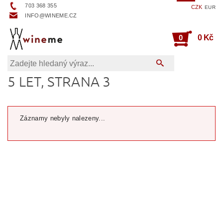
703 368 355
CZK
EUR
INFO@WINEME.CZ
0
0 Kč
5 LET
, STRANA 3
Záznamy nebyly nalezeny...