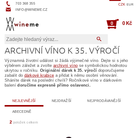
703 368 355
CZK
EUR
INFO@WINEME.CZ
0
0 Kč
ARCHIVNÍ VÍNO K 35. VÝROČÍ
Významná životní událost si žádá výjimečné víno. Dejte si s jeho
výběrem záležet a zvolte
archivní víno
se symbolickou hodnotou
ukrytou v ročníku.
Originální dárek k 35. výročí
doporučujeme
zabalit do
dárkové krabice
a přidat k němu osobní věnování.
Sháníte dárek na poslední chvíli? Ročníkové víno v dárkovém
balení
doručíme expresně přímo oslavenci.
NEJLEVNĚJŠÍ
NEJDRAŽŠÍ
NEJPRODÁVANĚJŠÍ
ABECEDNĚ
2
položek celkem