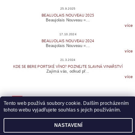
25.9.2025
BEAUJOLAIS NOUVEAU 2025
Beaujolais Nouveau =...
více
17.10.2024
BEAUJOLAIS NOUVEAU 2024
Beaujolais Nouveau =...
více
21.3.2024
KDE SE BERE PORTSKÉ VÍNO? POZNEJTE SLAVNÁ VINAŘSTVÍ
Zajímá vás, odkud př...
více
Tento web používá soubory cookie. Dalším procházením
tohoto webu vyjadřujete souhlas s jejich používáním.
NASTAVENÍ
Upravit nastavení cookies
2026 © Wineme.cz, všechna práva vyhrazena