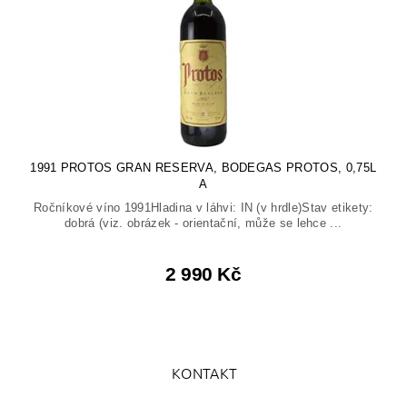
1991 PROTOS GRAN RESERVA, BODEGAS PROTOS, 0,75L
A
Ročníkové víno 1991Hladina v láhvi: IN (v hrdle)Stav etikety:
dobrá (viz. obrázek - orientační, může se lehce ...
2 990 Kč
KONTAKT