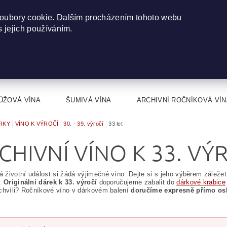
oubory cookie. Dalším procházením tohoto webu
s jejich používáním.
ŮŽOVÁ VÍNA
ŠUMIVÁ VÍNA
ARCHIVNÍ ROČNÍKOVÁ VÍN
RKY
VÍNO K VÝROČÍ
30. - 39. výročí
33 let
CHIVNÍ VÍNO K 33. VÝ
životní událost si žádá výjimečné víno. Dejte si s jeho výběrem záležet
u.
Originální dárek k 33. výročí
doporučujeme zabalit do
dárkové krabice
chvíli? Ročníkové víno v dárkovém balení
doručíme expresně přímo osl