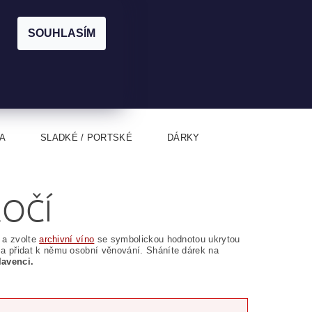
|
CZK
PŘIHLÁŠENÍ
REGISTRACE
EUR
SOUHLASÍM
0
0 Kč
A
SLADKÉ / PORTSKÉ
DÁRKY
ROČÍ
 a zvolte
archivní víno
se symbolickou hodnotou ukrytou
a přidat k němu osobní věnování. Sháníte dárek na
avenci.