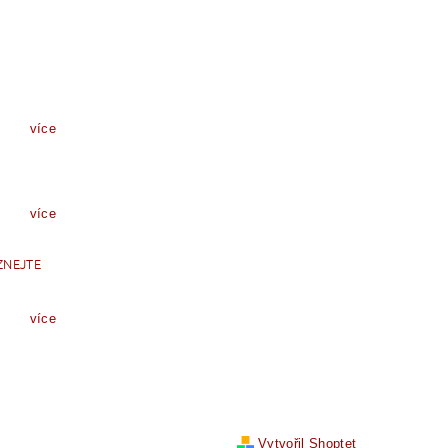
více
více
ZNEJTE
více
Vytvořil Shoptet