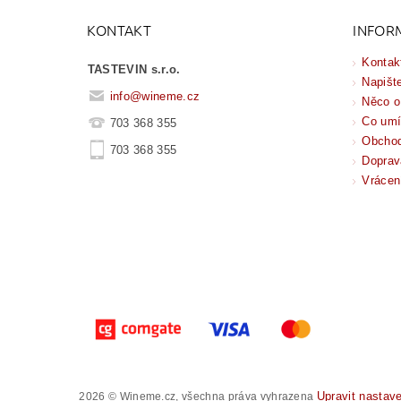
KONTAKT
INFOR
Kontak
TASTEVIN s.r.o.
Napišt
info
@
wineme.cz
Něco o
Co um
703 368 355
Obchod
703 368 355
Doprav
Vrácen
Upravit nastav
2026 © Wineme.cz, všechna práva vyhrazena