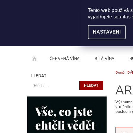
703 368 355
INFO@WINEME.CZ
Tento web používá s
vyjadřujete souhlas 
NASTAVENÍ
ČERVENÁ VÍNA
BÍLÁ VÍNA
R
Domů
DÁ
ROČNÍKOVÝ ALKOHOL
ROZCESTNÍK VÍN
HLEDAT
AR
Významná 
v ročník
poslední 