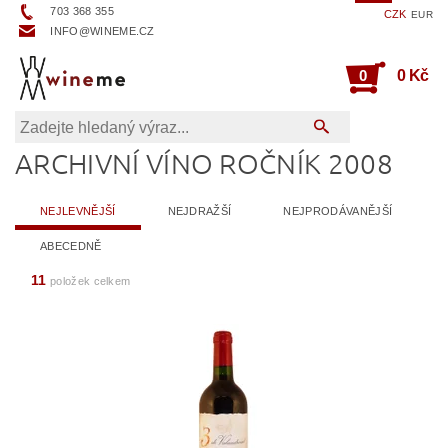
703 368 355
CZK
EUR
INFO@WINEME.CZ
0
0 Kč
ARCHIVNÍ VÍNO ROČNÍK 2008
NEJLEVNĚJŠÍ
NEJDRAŽŠÍ
NEJPRODÁVANĚJŠÍ
ABECEDNĚ
11
položek celkem