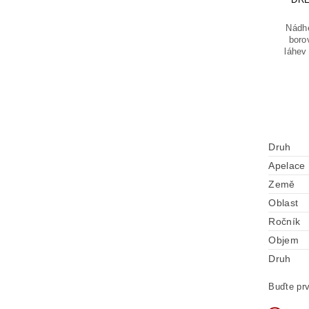
Nádhe
boro
láhev 
Druh
Apelace
Země
Oblast
Ročník
Objem
Druh
Buďte prv