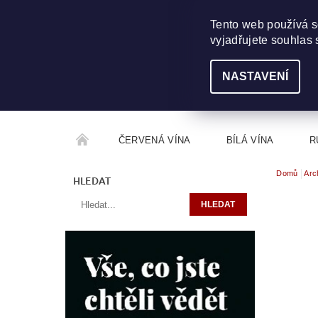
703 368 355
INFO@WINEME.CZ
Tento web používá s
vyjadřujete souhlas 
NASTAVENÍ
ČERVENÁ VÍNA
BÍLÁ VÍNA
R
Domů
Arc
ROČNÍKOVÝ ALKOHOL
ROZCESTNÍK VÍN
HLEDAT