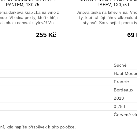
PANTEM, 1X0,75 L
LAHEV, 1X0,75 L
rná dárková krabička na víno z
Jutová taška na láhev vína. Vh
vice. Vhodná pro ty, kteří chtějí
ty, kteří chtějí láhev alkoholu 
alkoholu darovat stylově! Vnit...
stylově! Související produkty
255 Kč
69
Suché
Haut Medo
Francie
Bordeaux
2013
0,75 l
Červené ví
ní, kdo napíše příspěvek k této položce.