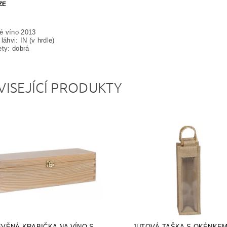
ZE
é víno 2013
láhvi: IN (v hrdle)
ety: dobrá
VISEJÍCÍ PRODUKTY
VĚNÁ KRABIČKA NA VÍNO S
JUTOVÁ TAŠKA S OKÉNKEM