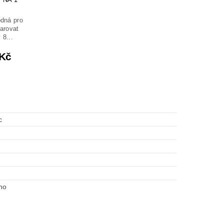
odná pro
darovat
 8...
 Kč
c
no