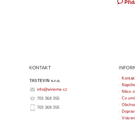
Přid
KONTAKT
INFOR
Kontak
TASTEVIN s.r.o.
Napišt
info
@
wineme.cz
Něco o
Co um
703 368 355
Obchod
703 368 355
Doprav
Vrácen