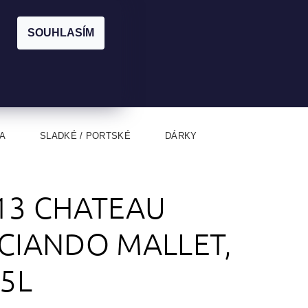
|
CZK
PŘIHLÁŠENÍ
REGISTRACE
EUR
SOUHLASÍM
0
0 Kč
A
SLADKÉ / PORTSKÉ
DÁRKY
13 CHATEAU
CIANDO MALLET,
75L