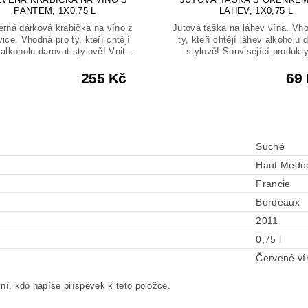
PANTEM, 1X0,75 L
LAHEV, 1X0,75 L
rná dárková krabička na víno z
Jutová taška na láhev vína. Vh
vice. Vhodná pro ty, kteří chtějí
ty, kteří chtějí láhev alkoholu 
alkoholu darovat stylově! Vnit...
stylově! Související produkty
255 Kč
69
Suché
Haut Medo
Francie
Bordeaux
2011
0,75 l
Červené ví
ní, kdo napíše příspěvek k této položce.