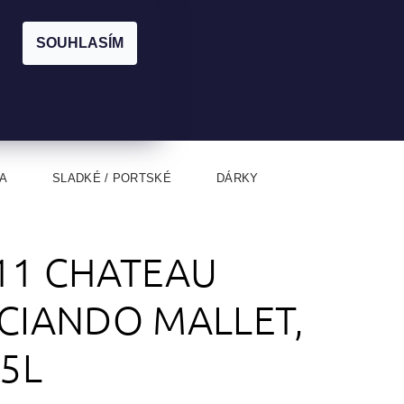
|
CZK
PŘIHLÁŠENÍ
REGISTRACE
EUR
SOUHLASÍM
0
0 Kč
A
SLADKÉ / PORTSKÉ
DÁRKY
11 CHATEAU
CIANDO MALLET,
75L