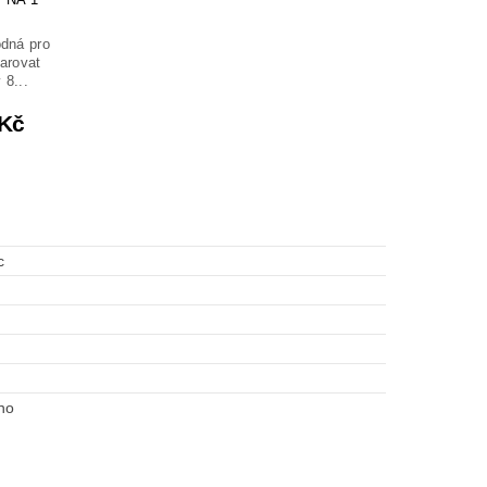
odná pro
darovat
 8...
 Kč
c
no