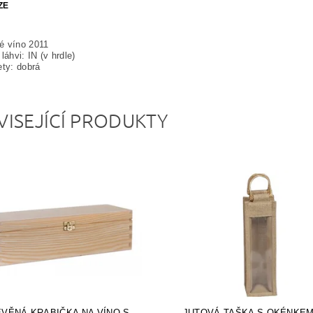
ZE
é víno 2011
láhvi: IN (v hrdle)
ety: dobrá
VISEJÍCÍ PRODUKTY
VĚNÁ KRABIČKA NA VÍNO S
JUTOVÁ TAŠKA S OKÉNKEM