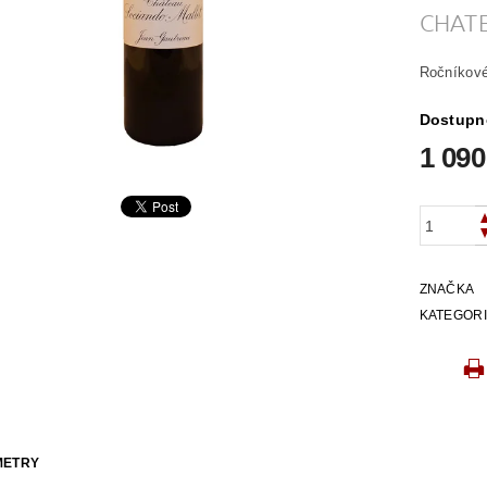
CHAT
Ročníkové
Dostupn
1 090
ZNAČKA
KATEGOR
METRY