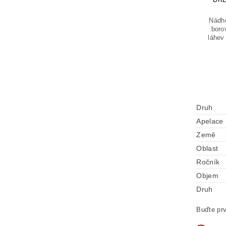
Nádhe
boro
láhev 
Druh
Apelace
Země
Oblast
Ročník
Objem
Druh
Buďte prv