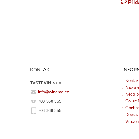
Přid
KONTAKT
INFOR
Kontak
TASTEVIN s.r.o.
Napišt
info
@
wineme.cz
Něco o
Co um
703 368 355
Obchod
703 368 355
Doprav
Vrácen