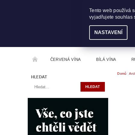
703 368 355
INFO@WINEME.CZ
Tento web používá s
vyjadřujete souhlas 
NASTAVENÍ
ČERVENÁ VÍNA
BÍLÁ VÍNA
R
Domů
Arc
ROČNÍKOVÝ ALKOHOL
ROZCESTNÍK VÍN
HLEDAT