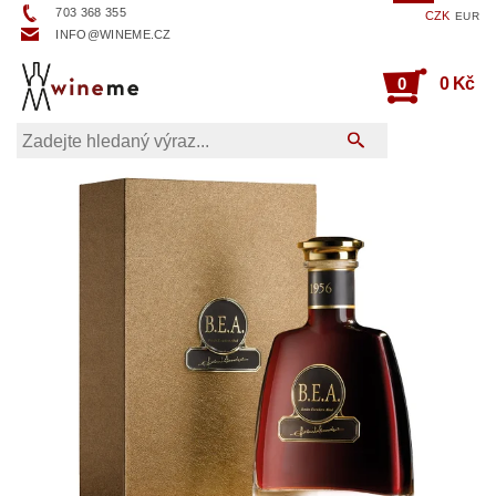
703 368 355
CZK
EUR
INFO@WINEME.CZ
0
0 Kč