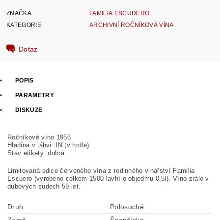
ZNAČKA
FAMILIA ESCUDERO
KATEGORIE
ARCHIVNÍ ROČNÍKOVÁ VÍNA
Dotaz
POPIS
PARAMETRY
DISKUZE
Ročníkové víno 1956
Hladina v láhvi: IN (v hrdle)
Stav etikety: dobrá
Limitovaná edice červeného vína z rodinného vinařství Familia
Escuero (vyrobeno celkem 1500 lavhí o objedmu 0,5l). Víno zrálo v
dubových sudech 59 let.
Druh
Polosuché