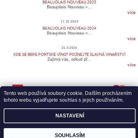
BEAUJOLAIS NOUVEAU 2025
Beaujolais Nouveau =...
více
17.10.2024
BEAUJOLAIS NOUVEAU 2024
Beaujolais Nouveau =...
více
21.3.2024
KDE SE BERE PORTSKÉ VÍNO? POZNEJTE SLAVNÁ VINAŘSTVÍ
Zajímá vás, odkud př...
více
Tento web používá soubory cookie. Dalším procházením
tohoto webu vyjadřujete souhlas s jejich používáním.
NASTAVENÍ
Upravit nastavení cookies
2026 © Wineme.cz, všechna práva vyhrazena
Vytvořil Shoptet
SOUHLASÍM