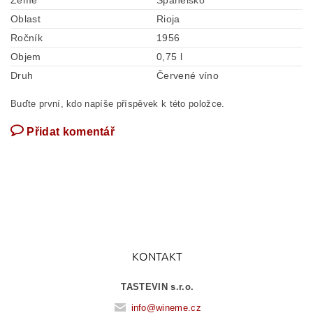
Země
Španělsko
Oblast
Rioja
Ročník
1956
Objem
0,75 l
Druh
Červené víno
Buďte první, kdo napíše příspěvek k této položce.
Přidat komentář
KONTAKT
TASTEVIN s.r.o.
info
@
wineme.cz